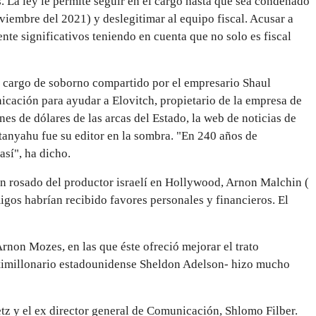
 La ley le permite seguir en el cargo hasta que sea condenado
oviembre del 2021) y deslegitimar al equipo fiscal. Acusar a
nte significativos teniendo en cuenta que no solo es fiscal
el cargo de soborno compartido por el empresario Shaul
icación para ayudar a Elovitch, propietario de la empresa de
es de dólares de las arcas del Estado, la web de noticias de
etanyahu fue su editor en la sombra. "En 240 años de
sí", ha dicho.
n rosado del productor israelí en Hollywood, Arnon Malchin (
gos habrían recibido favores personales y financieros. El
Arnon Mozes, en las que éste ofreció mejorar el trato
multimillonario estadounidense Sheldon Adelson- hizo mucho
fetz y el ex director general de Comunicación, Shlomo Filber.