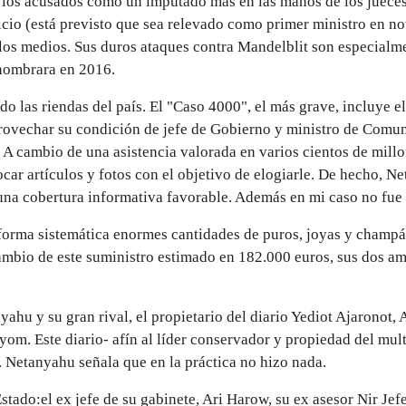
 los acusados como un imputado más en las manos de los jueces.
juicio (está previsto que sea relevado como primer ministro en n
 los medios. Sus duros ataques contra Mandelblit son especialme
 nombrara en 2016.
o las riendas del país. El "Caso 4000", el más grave, incluye 
provechar su condición de jefe de Gobierno y ministro de Comun
A cambio de una asistencia valorada en varios cientos de millon
car artículos y fotos con el objetivo de elogiarle. De hecho, N
a cobertura informativa favorable. Además en mi caso no fue a
forma sistemática enormes cantidades de puros, joyas y champá
mbio de este suministro estimado en 182.000 euros, sus dos ami
ahu y su gran rival, el propietario del diario Yediot Ajaronot, 
l Hayom. Este diario- afín al líder conservador y propiedad del 
.
Netanyahu señala que en la práctica no hizo nada.
Estado:el ex jefe de su gabinete, Ari Harow, su ex asesor Nir Je