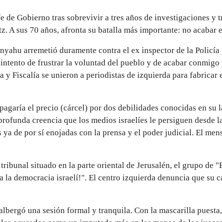
fe de Gobierno tras sobrevivir a tres años de investigaciones y
tz. A sus 70 años, afronta su batalla más importante: no acabar 
yahu arremetió duramente contra el ex inspector de la Policía 
intento de frustrar la voluntad del pueblo y de acabar conmigo 
a y Fiscalía se unieron a periodistas de izquierda para fabricar 
agaría el precio (cárcel) por dos debilidades conocidas en su l
rofunda creencia que los medios israelíes le persiguen desde la 
ya de por sí enojadas con la prensa y el poder judicial. El mens
ribunal situado en la parte oriental de Jerusalén, el grupo de "
a la democracia israelí!". El centro izquierda denuncia que su 
albergó una sesión formal y tranquila. Con la mascarilla puesta, 