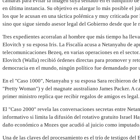
cámaras para evitar
la imagen suya sentado en el banquillo de
en última instancia. Su objetivo es alargar lo más posible el 
los que le acusan en una táctica polémica y muy criticada por
sino que sigue siendo asesor legal del Gobierno desde que le
Tres expedientes acorralan al hombre que más tiempo ha llevad
Elovitch y su esposa Iris. La Fiscalía acusa a Netanyahu de a
telecomunicaciones Bezeq, en varias operaciones en el sector. 
Elovitch (Walla) recibió órdenes directas para promover y reto
democracia en el mundo, ningún político fue demandado por un
En el "Caso 1000",
Netanyahu y su esposa Sara recibieron de 
"Pretty Woman") y del magnate australiano James Packer. A ca
primer ministro replica que recibir regalos de amigos es legal.
El "Caso 2000" revela las conversaciones secretas entre Netany
informativo si limita la difusión del rotativo gratuito Israe
daño económico a Mozes que acudió al juicio como imputado
Una de las claves del procesamiento es el trío de testigos del 