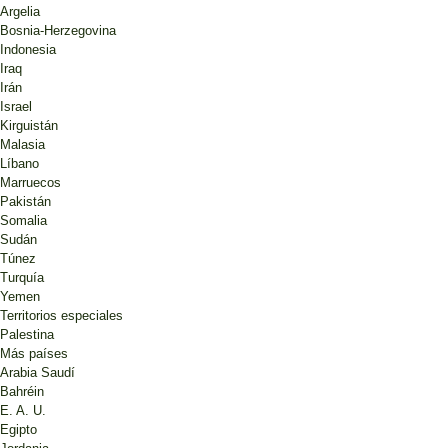
Argelia
Bosnia-Herzegovina
Indonesia
Iraq
Irán
Israel
Kirguistán
Malasia
Líbano
Marruecos
Pakistán
Somalia
Sudán
Túnez
Turquía
Yemen
Territorios especiales
Palestina
Más países
Arabia Saudí
Bahréin
E. A. U.
Egipto