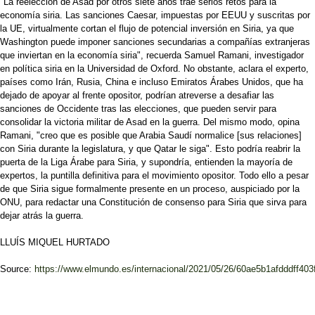
"La reelección de Asad por otros siete años trae serios retos para la
economía siria. Las sanciones Caesar, impuestas por EEUU y suscritas por
la UE, virtualmente cortan el flujo de potencial inversión en Siria, ya que
Washington puede imponer sanciones secundarias a compañías extranjeras
que inviertan en la economía siria", recuerda Samuel Ramani, investigador
en política siria en la Universidad de Oxford. No obstante, aclara el experto,
países como Irán, Rusia, China e incluso Emiratos Árabes Unidos, que ha
dejado de apoyar al frente opositor, podrían atreverse a desafiar las
sanciones de Occidente tras las elecciones, que pueden servir para
consolidar la victoria militar de Asad en la guerra. Del mismo modo, opina
Ramani, "creo que es posible que Arabia Saudí normalice [sus relaciones]
con Siria durante la legislatura, y que Qatar le siga". Esto podría reabrir la
puerta de la Liga Árabe para Siria, y supondría, entienden la mayoría de
expertos, la puntilla definitiva para el movimiento opositor. Todo ello a pesar
de que Siria sigue formalmente presente en un proceso, auspiciado por la
ONU, para redactar una Constitución de consenso para Siria que sirva para
dejar atrás la guerra.
LLUÍS MIQUEL HURTADO
Source:
https://www.elmundo.es/internacional/2021/05/26/60ae5b1afdddff403