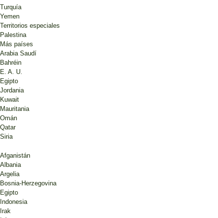
Turquía
Yemen
Territorios especiales
Palestina
Más países
Arabia Saudí
Bahréin
E. A. U.
Egipto
Jordania
Kuwait
Mauritania
Omán
Qatar
Siria
Afganistán
Albania
Argelia
Bosnia-Herzegovina
Egipto
Indonesia
Irak