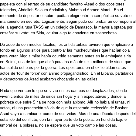
papeleta con el retrato de su candidato favorito -Asad o dos opositores
tolerados, Abdallah Saloum Abdallah y Mahmoud Ahmed Marei-. En el
momento de depositar el sobre, podían elegir entre hacer público su voto o
mantenerlo en secreto. Lógicamente, según pudo comprobar un corresponsal
de la agencia rusa TASS en un colegio de Damasco, la mayoría optaba por
enseñar su voto: en Siria, ocultar algo te convierte en sospechoso.
De acuerdo con medios locales, los antidisturbios tuvieron que emplearse a
fondo en algunos sitios para controlar las muchedumbres que hacían cola
para votar. Algo similar había ocurrido semanas antes en la embajada siria
en Beirut, una de las que abrió para los más de seis millones de sirios que
han salido del país por la guerra. Los opositores en el exilio tildan estos
actos de 'tour de force' con ánimo propagandístico. En el Líbano, partidarios
y detractores de Asad acabaron chocando en las calles.
Nada que ver con lo que se vivía en los campos de desplazados, donde
viven cientos de miles de sirios sin hogar y sin expectativas y donde la
pobreza que sufre Siria se nota con más aplomo. Allí no había ni urnas, ni
votos, ni una percepción sólida de que la esperada reelección de Bashar
Asad vaya a cambiar el curso de sus vidas. Más de una década después del
estallido del conflicto, con la mayor parte de la población hundida bajo el
umbral de la pobreza, no se espera que un voto cambie las cosas.