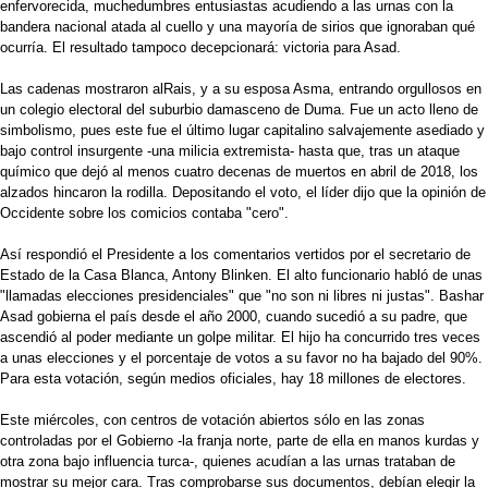
enfervorecida, muchedumbres entusiastas acudiendo a las urnas con la
bandera nacional atada al cuello y una mayoría de sirios que ignoraban qué
ocurría. El resultado tampoco decepcionará: victoria para Asad.
Las cadenas mostraron alRais, y a su esposa Asma, entrando orgullosos en
un colegio electoral del suburbio damasceno de Duma. Fue un acto lleno de
simbolismo, pues este fue el último lugar capitalino salvajemente asediado y
bajo control insurgente -una milicia extremista- hasta que, tras un ataque
químico que dejó al menos cuatro decenas de muertos en abril de 2018, los
alzados hincaron la rodilla. Depositando el voto, el líder dijo que la opinión de
Occidente sobre los comicios contaba "cero".
Así respondió el Presidente a los comentarios vertidos por el secretario de
Estado de la Casa Blanca, Antony Blinken. El alto funcionario habló de unas
"llamadas elecciones presidenciales" que "no son ni libres ni justas". Bashar
Asad gobierna el país desde el año 2000, cuando sucedió a su padre, que
ascendió al poder mediante un golpe militar. El hijo ha concurrido tres veces
a unas elecciones y el porcentaje de votos a su favor no ha bajado del 90%.
Para esta votación, según medios oficiales, hay 18 millones de electores.
Este miércoles, con centros de votación abiertos sólo en las zonas
controladas por el Gobierno -la franja norte, parte de ella en manos kurdas y
otra zona bajo influencia turca-, quienes acudían a las urnas trataban de
mostrar su mejor cara. Tras comprobarse sus documentos, debían elegir la