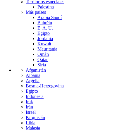
Territorios especiales
Palestina
Más países
Arabia Saudí
Bahréin
E. A. U.
Egipto
Jordania
Kuwait
Mauritania
Omán
Qatar
Siria
Afganistán
Albania
Argelia
Bosnia-Herzegovina
Egipto
Indonesia
Irak
Irán
Israel
Kirguistán
Libia
Malasia