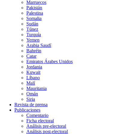
Marruecos
Pakistán
Palestina
Somalia
Sudán
Túnez
Turquía
Yemen
Arabia Saudí
Bahréin
Catar
Emiratos Árabes Unidos
Jordania
Kuwait
Líbano
Malí
Mauritania
Omán
Siria
Revista de prensa
Publicaciones
Comentario
Ficha electoral
Análisis pre-electoral
Análisis post-electoral