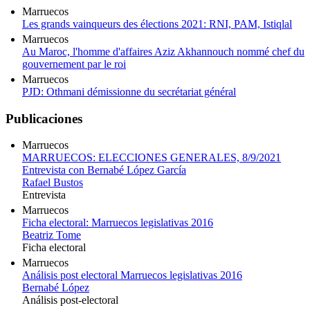
Marruecos
Les grands vainqueurs des élections 2021: RNI, PAM, Istiqlal
Marruecos
Au Maroc, l'homme d'affaires Aziz Akhannouch nommé chef du
gouvernement par le roi
Marruecos
PJD: Othmani démissionne du secrétariat général
Publicaciones
Marruecos
MARRUECOS: ELECCIONES GENERALES, 8/9/2021
Entrevista con Bernabé López García
Rafael Bustos
Entrevista
Marruecos
Ficha electoral: Marruecos legislativas 2016
Beatriz Tome
Ficha electoral
Marruecos
Análisis post electoral Marruecos legislativas 2016
Bernabé López
Análisis post-electoral