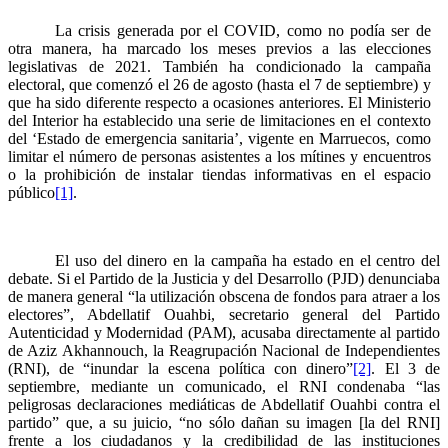
La crisis generada por el COVID, como no podía ser de
otra manera, ha marcado los meses previos a las elecciones
legislativas de 2021. También ha condicionado la campaña
electoral, que comenzó el 26 de agosto (hasta el 7 de septiembre) y
que ha sido diferente respecto a ocasiones anteriores. El Ministerio
del Interior ha establecido una serie de limitaciones en el contexto
del ‘Estado de emergencia sanitaria’, vigente en Marruecos, como
limitar el número de personas asistentes a los mítines y encuentros
o la prohibición de instalar tiendas informativas en el espacio
público
[1]
.
El uso del dinero en la campaña ha estado en el centro del
debate. Si el Partido de la Justicia y del Desarrollo (PJD) denunciaba
de manera general “la utilización obscena de fondos para atraer a los
electores”, Abdellatif Ouahbi, secretario general del Partido
Autenticidad y Modernidad (PAM), acusaba directamente al partido
de Aziz Akhannouch, la Reagrupación Nacional de Independientes
(RNI), de “inundar la escena política con dinero”
[2]
. El 3 de
septiembre, mediante un comunicado, el RNI condenaba “las
peligrosas declaraciones mediáticas de Abdellatif Ouahbi contra el
partido” que, a su juicio, “no sólo dañan su imagen [la del RNI]
frente a los ciudadanos y la credibilidad de las instituciones