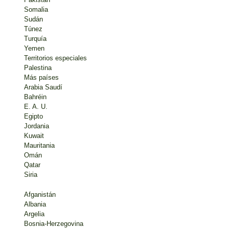
Somalia
Sudán
Túnez
Turquía
Yemen
Territorios especiales
Palestina
Más países
Arabia Saudí
Bahréin
E. A. U.
Egipto
Jordania
Kuwait
Mauritania
Omán
Qatar
Siria
Afganistán
Albania
Argelia
Bosnia-Herzegovina