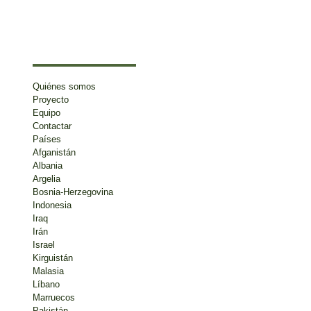
Quiénes somos
Proyecto
Equipo
Contactar
Países
Afganistán
Albania
Argelia
Bosnia-Herzegovina
Indonesia
Iraq
Irán
Israel
Kirguistán
Malasia
Líbano
Marruecos
Pakistán