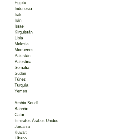
Egipto
Indonesia
Irak
Irán
Israel
Kirguistán
Libia
Malasia
Marruecos
Pakistán
Palestina
Somalia
Sudán
Túnez
Turquía
Yemen
Arabia Saudí
Bahréin
Catar
Emiratos Árabes Unidos
Jordania
Kuwait
Líbano