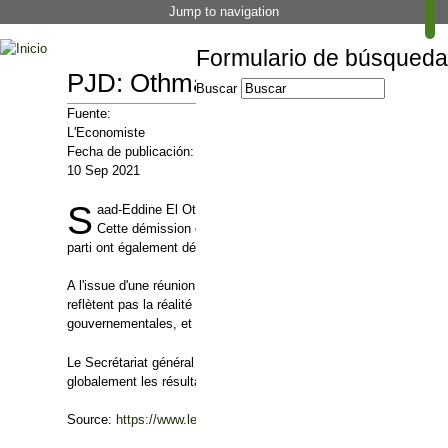
Jump to navigation
Formulario de búsqueda
PJD: Othmani démissionne du sec
Buscar
Fuente:
L'Economiste
Fecha de publicación:
10 Sep 2021
S
aad-Eddine El Othmani vient de démissionner du secrétariat g
Cette démission était prévisible après la débâcle subie par l
parti ont également démissionné.
A l'issue d'une réunion tenue ce jeudi, le secrétariat général de l
reflètent pas la réalité de la carte politique de notre pays, ni la po
gouvernementales, et la large réponse des citoyens au parti pend
Le Secrétariat général du parti a par ailleurs décidé de convoquer
globalement les résultats électoraux et de prendre les décisions a
Source:
https://www.leconomiste.com/flash-infos/pjd-othmani-dem