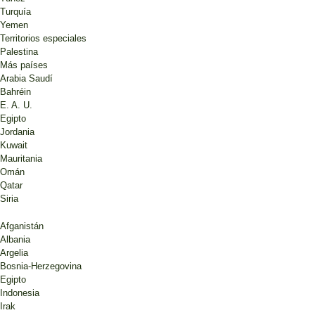
Turquía
Yemen
Territorios especiales
Palestina
Más países
Arabia Saudí
Bahréin
E. A. U.
Egipto
Jordania
Kuwait
Mauritania
Omán
Qatar
Siria
Afganistán
Albania
Argelia
Bosnia-Herzegovina
Egipto
Indonesia
Irak