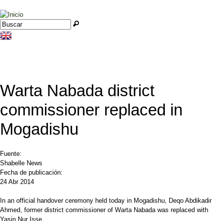
Jump to navigation
Buscar
Formulario de búsqueda
Warta Nabada district
commissioner replaced in
Mogadishu
Fuente:
Shabelle News
Fecha de publicación:
24 Abr 2014
In an official handover ceremony held today in Mogadishu, Deqo Abdikadir
Ahmed, former district commissioner of Warta Nabada was replaced with
Yasin Nur Isse.