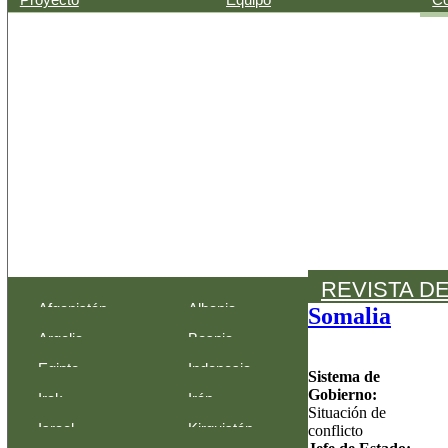
REVISTA D
Afganistán
Albania
Somalia
Argelia
Bosnia-
Egipto
Indonesia
Herzegovina
Sistema de
Gobierno:
Irak
Irán
Situación de
Israel
Kirguistán
conflicto