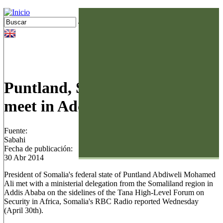
Jump to navigation
Buscar
Palestina
Arabia Saudí
Formulario de búsqueda
Bahréin
E. A. U.
Egipto
Puntland, Somaliland leaders
Jordania
meet in Addis Ababa
Kuwait
Mauritania
Fuente:
Omán
Sabahi
Qatar
Fecha de publicación:
30 Abr 2014
Siria
President of Somalia's federal state of Puntland Abdiweli Mohamed
Ali met with a ministerial delegation from the Somaliland region in
Addis Ababa on the sidelines of the Tana High-Level Forum on
Security in Africa, Somalia's RBC Radio reported Wednesday
(April 30th).