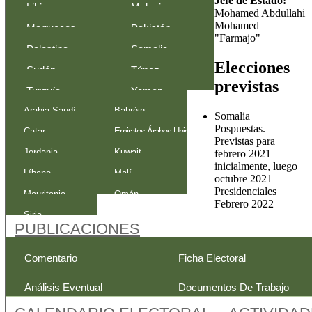
Jefe de Estado:
Libia
Malasia
Mohamed Abdullahi
Mohamed
Marruecos
Pakistán
"Farmajo"
Palestina
Somalia
Elecciones
Sudán
Túnez
previstas
Turquía
Yemen
Arabia Saudí
Bahréin
Somalia
Pospuestas.
Catar
Emiratos Árabes Unidos
Previstas para
Jordania
Kuwait
febrero 2021
inicialmente, luego
Líbano
Malí
octubre 2021
Presidenciales
Mauritania
Omán
Febrero 2022
Siria
PUBLICACIONES
Comentario
Ficha Electoral
Análisis Eventual
Documentos De Trabajo