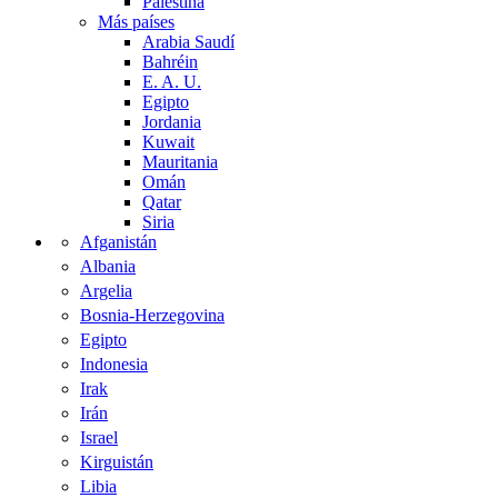
Palestina
Más países
Arabia Saudí
Bahréin
E. A. U.
Egipto
Jordania
Kuwait
Mauritania
Omán
Qatar
Siria
Afganistán
Albania
Argelia
Bosnia-Herzegovina
Egipto
Indonesia
Irak
Irán
Israel
Kirguistán
Libia