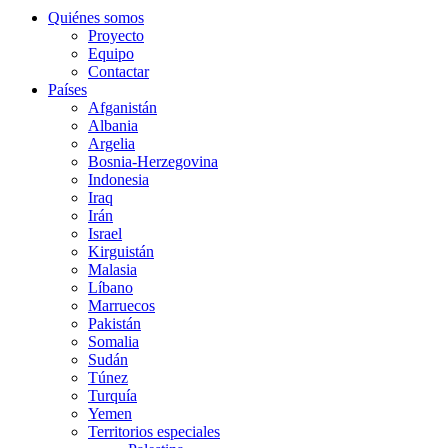
Quiénes somos
Proyecto
Equipo
Contactar
Países
Afganistán
Albania
Argelia
Bosnia-Herzegovina
Indonesia
Iraq
Irán
Israel
Kirguistán
Malasia
Líbano
Marruecos
Pakistán
Somalia
Sudán
Túnez
Turquía
Yemen
Territorios especiales