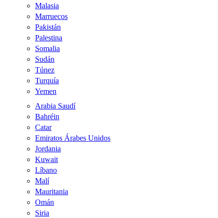
Malasia
Marruecos
Pakistán
Palestina
Somalia
Sudán
Túnez
Turquía
Yemen
Arabia Saudí
Bahréin
Catar
Emiratos Árabes Unidos
Jordania
Kuwait
Líbano
Malí
Mauritania
Omán
Siria