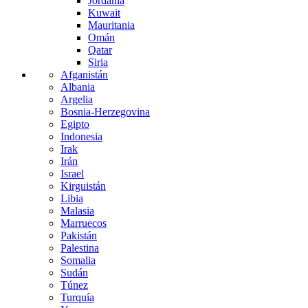
Jordania
Kuwait
Mauritania
Omán
Qatar
Siria
Afganistán
Albania
Argelia
Bosnia-Herzegovina
Egipto
Indonesia
Irak
Irán
Israel
Kirguistán
Libia
Malasia
Marruecos
Pakistán
Palestina
Somalia
Sudán
Túnez
Turquía