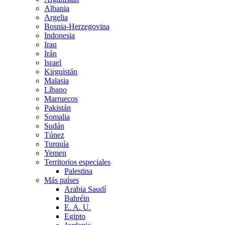
Albania
Argelia
Bosnia-Herzegovina
Indonesia
Iraq
Irán
Israel
Kirguistán
Malasia
Líbano
Marruecos
Pakistán
Somalia
Sudán
Túnez
Turquía
Yemen
Territorios especiales
Palestina
Más países
Arabia Saudí
Bahréin
E. A. U.
Egipto