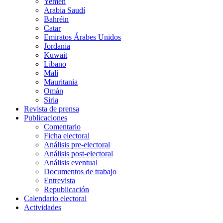
Yemen
Arabia Saudí
Bahréin
Catar
Emiratos Árabes Unidos
Jordania
Kuwait
Líbano
Malí
Mauritania
Omán
Siria
Revista de prensa
Publicaciones
Comentario
Ficha electoral
Análisis pre-electoral
Análisis post-electoral
Análisis eventual
Documentos de trabajo
Entrevista
Republicación
Calendario electoral
Actividades