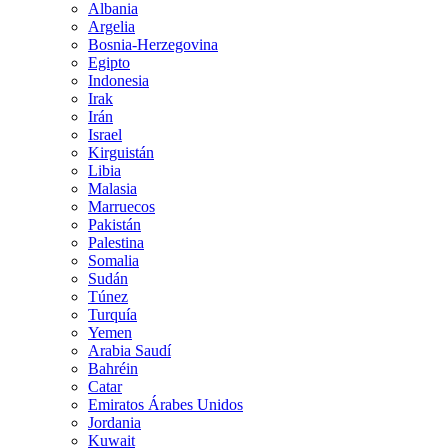
Albania
Argelia
Bosnia-Herzegovina
Egipto
Indonesia
Irak
Irán
Israel
Kirguistán
Libia
Malasia
Marruecos
Pakistán
Palestina
Somalia
Sudán
Túnez
Turquía
Yemen
Arabia Saudí
Bahréin
Catar
Emiratos Árabes Unidos
Jordania
Kuwait