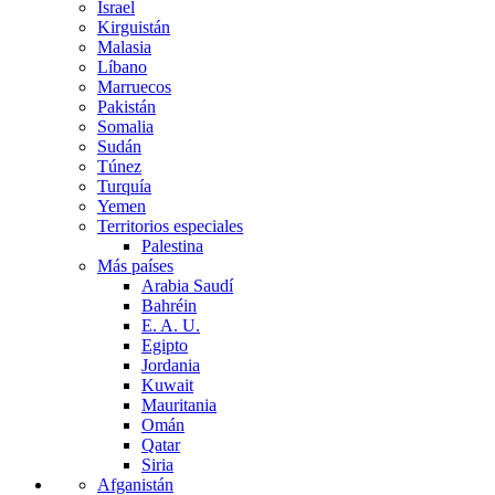
Israel
Kirguistán
Malasia
Líbano
Marruecos
Pakistán
Somalia
Sudán
Túnez
Turquía
Yemen
Territorios especiales
Palestina
Más países
Arabia Saudí
Bahréin
E. A. U.
Egipto
Jordania
Kuwait
Mauritania
Omán
Qatar
Siria
Afganistán