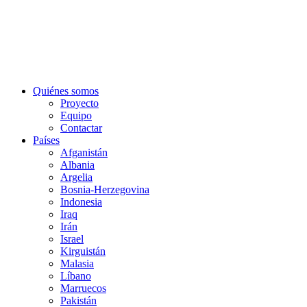
Quiénes somos
Proyecto
Equipo
Contactar
Países
Afganistán
Albania
Argelia
Bosnia-Herzegovina
Indonesia
Iraq
Irán
Israel
Kirguistán
Malasia
Líbano
Marruecos
Pakistán