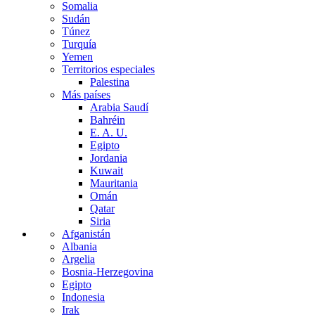
Somalia
Sudán
Túnez
Turquía
Yemen
Territorios especiales
Palestina
Más países
Arabia Saudí
Bahréin
E. A. U.
Egipto
Jordania
Kuwait
Mauritania
Omán
Qatar
Siria
Afganistán
Albania
Argelia
Bosnia-Herzegovina
Egipto
Indonesia
Irak