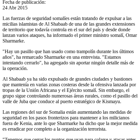
Fecha de publicación:
24 Abr 2015
Las fuerzas de seguridad somalíes están tratando de expulsar a las
micilias islamistas de Al Shabaab de una de las grandes extensiones
de territorio que todavía controla en el sur del país y desde donde
lanzan varios ataques, ha informado el primer ministro somalí, Omar
Sharmarke.
"Hay un pasillo que han usado como trampolín durante los últimos
años", ha remarcado Sharmarke en una entrevista. "Estamos
intentando cerrarlo", ha agregado sin aportar ningún detalle más de
la operación.
Al Shabaab ya ha sido expulsado de grandes ciudades y bastiones
que mantenía en varias zonas costeras desde la ofensiva lanzada por
tropas de la Unión Africana y el Ejército somalí. Sin embargo, el
grupo sigue controlando numerosas áreas rurales, como el pasillo del
valle de Juba que conduce al puerto estratégico de Kismayu.
Las regiones del sur de Somalia están aumentando las medidas de
seguridad en los pasos fronterizos para mantener a los milicianos
fuera de Kenia, ante lo que Sharmarke ha dicho que la mejor medida
es erradicar por completo a la organización terrorista.
"Tenemos que cerrar los puntos que usan para colarse y atacar antes