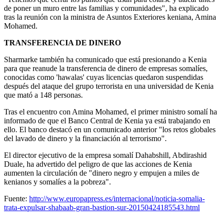
de poner un muro entre las familias y comunidades", ha explicado
tras la reunión con la ministra de Asuntos Exteriores keniana, Amina
Mohamed.
TRANSFERENCIA DE DINERO
Sharmarke también ha comunicado que está presionando a Kenia
para que reanude la transferencia de dinero de empresas somalíes,
conocidas como 'hawalas' cuyas licencias quedaron suspendidas
después del ataque del grupo terrorista en una universidad de Kenia
que mató a 148 personas.
Tras el encuentro con Amina Mohamed, el primer ministro somalí ha
informado de que el Banco Central de Kenia ya está trabajando en
ello. El banco destacó en un comunicado anterior "los retos globales
del lavado de dinero y la financiación al terrorismo".
El director ejecutivo de la empresa somalí Dahabshill, Abdirashid
Duale, ha advertido del peligro de que las acciones de Kenia
aumenten la circulación de "dinero negro y empujen a miles de
kenianos y somalíes a la pobreza".
Fuente:
http://www.europapress.es/internacional/noticia-somalia-
trata-expulsar-shabaab-gran-bastion-sur-20150424185543.html