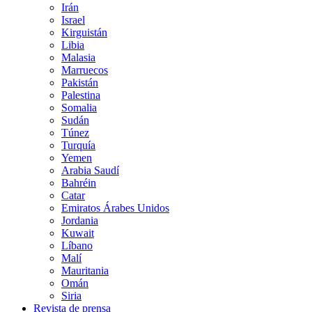
Irán
Israel
Kirguistán
Libia
Malasia
Marruecos
Pakistán
Palestina
Somalia
Sudán
Túnez
Turquía
Yemen
Arabia Saudí
Bahréin
Catar
Emiratos Árabes Unidos
Jordania
Kuwait
Líbano
Malí
Mauritania
Omán
Siria
Revista de prensa