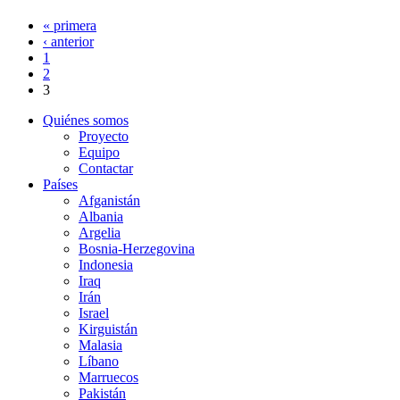
« primera
‹ anterior
1
2
3
Quiénes somos
Proyecto
Equipo
Contactar
Países
Afganistán
Albania
Argelia
Bosnia-Herzegovina
Indonesia
Iraq
Irán
Israel
Kirguistán
Malasia
Líbano
Marruecos
Pakistán