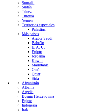
Somalia
Sudán
Túnez
Turquía
Yemen
Territorios especiales
Palestina
Más países
Arabia Saudí
Bahréin
E. A. U.
Egipto
Jordania
Kuwait
Mauritania
Omán
Qatar
Siria
Afganistán
Albania
Argelia
Bosnia-Herzegovina
Egipto
Indonesia
Irak