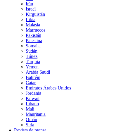
Irán
Israel
Kirguistán
Libia
Malasia
Marruecos
Pakistán
Palestina
Somalia
Sudán
Túnez
Turquía
Yemen
Arabia Saudí
Bahréin
Catar
Emiratos Árabes Unidos
Jordania
Kuwait
Líbano
Malí
Mauritania
Omán
Siria
Revista de prensa