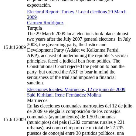
expectación.
Electoral Report: Turkey / Local elections 29 March
2009
Carmen Rodríguez
Turquía
The 29 March 2009 local elections took place almost
two years after the July 2007 general elections. In July
2008, the governing party, the Justice and
15 Jul 2009
Development Party (Adalet ve Kalkınma Partisi,
AKP), accused of undermining the republic’s secular
principles, faced a judicial ban from politics. The
Constitutional Court rejected the petition to ban the
party, but ordered the AKP to bear in mind the
seriousness of the trial and imposed a financial
sanction.
Elecciones locales: Marruecos, 12 de junio de 2009
Said Kirhlani
,
Irene Fernández Molina
Marruecos
En las elecciones comunales marroquíes del 12 de julio
de 2009 se elegía la composición de los consejos
comunales (ayuntamientos) de 1.503 comunas
15 Jul 2009
(municipios) del país (1.282 comunas rurales y 221
urbanas), así como el reparto de un total de 27.795
puestos de concejal entre 30 partidos políticos, una