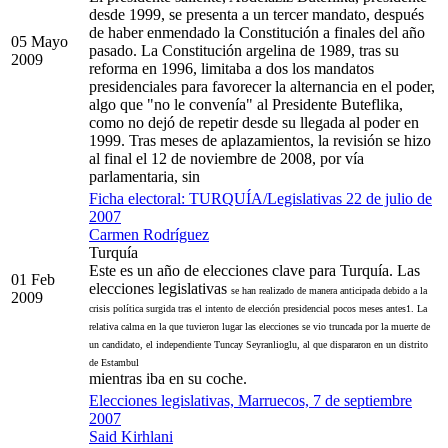
desde 1999, se presenta a un tercer mandato, después
de haber enmendado la Constitución a finales del año
05 Mayo
pasado. La Constitución argelina de 1989, tras su
2009
reforma en 1996, limitaba a dos los mandatos
presidenciales para favorecer la alternancia en el poder,
algo que "no le convenía" al Presidente Buteflika,
como no dejó de repetir desde su llegada al poder en
1999. Tras meses de aplazamientos, la revisión se hizo
al final el 12 de noviembre de 2008, por vía
parlamentaria, sin
Ficha electoral: TURQUÍA/Legislativas 22 de julio de
2007
Carmen Rodríguez
Turquía
Este es un año de elecciones clave para Turquía. Las
01 Feb
elecciones legislativas
se han realizado de manera anticipada debido a la
2009
crisis política surgida tras el
intento de elección presidencial pocos meses antes1. La
relativa calma en la que
tuvieron lugar las elecciones se vio truncada por la muerte de
un candidato, el
independiente Tuncay Seyranlioglu, al que dispararon en un distrito
de Estambul
mientras iba en su coche.
Elecciones legislativas, Marruecos, 7 de septiembre
2007
Said Kirhlani