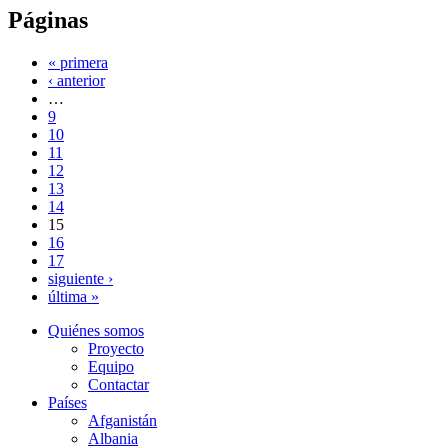
Páginas
« primera
‹ anterior
…
9
10
11
12
13
14
15
16
17
siguiente ›
última »
Quiénes somos
Proyecto
Equipo
Contactar
Países
Afganistán
Albania