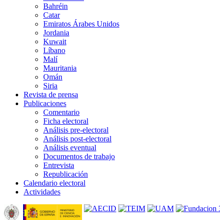
Bahréin
Catar
Emiratos Árabes Unidos
Jordania
Kuwait
Líbano
Malí
Mauritania
Omán
Siria
Revista de prensa
Publicaciones
Comentario
Ficha electoral
Análisis pre-electoral
Análisis post-electoral
Análisis eventual
Documentos de trabajo
Entrevista
Republicación
Calendario electoral
Actividades