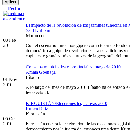
Fecha
El impacto de la revolución de los jazmines tunecina en
Said Kirhlani
Marruecos
03 Feb
2011
Con el escenario tunecino/egipcio como telón de fondo, m
democrática a golpe de revoluciones. Tales vaticinios vi
capitales y grandes urbes a través de la geografía del mu
Consejos municipales y provinciales, mayo de 2010
Amaia Goenaga
Líbano
01 Nov
2010
A lo largo del mes de mayo 2010 Líbano ha celebrado elec
ley electoral.
KIRGUISTÁN/Elecciones legislativas 2010
Rubén Ruiz
Kirguistán
05 Oct
2010
Kirguistán encara la celebración de las elecciones legisla
derrocamiento por la fuerza del entonces presidente Kur