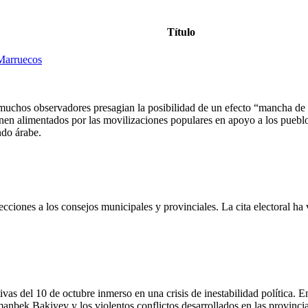
Título
 Marruecos
uchos observadores presagian la posibilidad de un efecto “mancha de ac
enen alimentados por las movilizaciones populares en apoyo a los pueblo
ndo árabe.
ciones a los consejos municipales y provinciales. La cita electoral ha
tivas del 10 de octubre inmerso en una crisis de inestabilidad política. E
manbek Bakiyev y los violentos conflictos desarrollados en las provinc