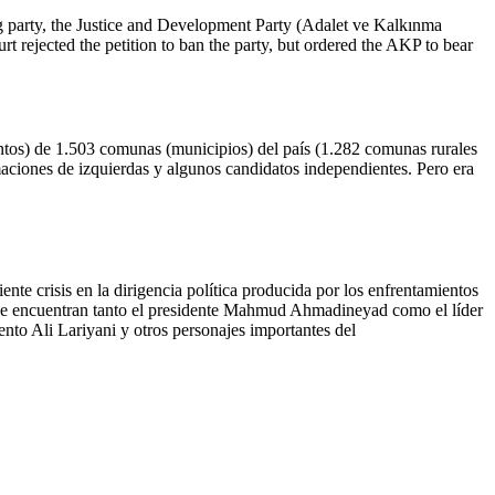
ng party, the Justice and Development Party (Adalet ve Kalkınma
rt rejected the petition to ban the party, but ordered the AKP to bear
ntos) de 1.503 comunas (municipios) del país (1.282 comunas rurales
rmaciones de izquierdas y algunos candidatos independientes. Pero era
nte crisis en la dirigencia política producida por los enfrentamientos
ue se encuentran tanto el presidente Mahmud Ahmadineyad como el líder
nto Ali Lariyani y otros personajes importantes del