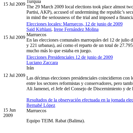
Turquía
15 Jul 2009
The 29 March 2009 local elections took place almost two 
Partisi, AKP), accused of undermining the republic’s secul
in mind the seriousness of the trial and imposed a financi
Elecciones locales: Marruecos, 12 de junio de 2009
Said Kirhlani
,
Irene Fernández Molina
Marruecos
15 Jul 2009
En las elecciones comunales marroquíes del 12 de julio 
y 221 urbanas), así como el reparto de un total de 27.795
mucho más lo que estaba en juego.
Elecciones Presidenciales 12 de junio de 2009
Luciano Zaccara
Irán
12 Jul 2009
Las décimas elecciones presidenciales coincidieron con lo
entre los sectores reformistas y conservadores, pero ta
Ali Jamenei, el Jefe del Consejo de Discernimiento y de
Resultados de la observación efectuada en la jornada ele
Bernabé López
15 Jun
Marruecos
2009
Equipo TEIM. Rabat (Balima).