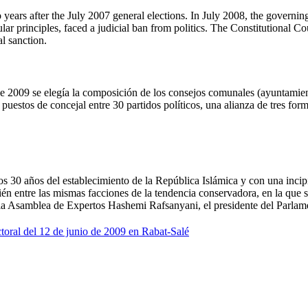
years after the July 2007 general elections. In July 2008, the governi
ar principles, faced a judicial ban from politics. The Constitutional Cou
al sanction.
de 2009 se elegía la composición de los consejos comunales (ayuntamie
 puestos de concejal entre 30 partidos políticos, una alianza de tres fo
s 30 años del establecimiento de la República Islámica y con una incipie
mbién entre las mismas facciones de la tendencia conservadora, en la q
 la Asamblea de Expertos Hashemi Rafsanyani, el presidente del Parlame
ctoral del 12 de junio de 2009 en Rabat-Salé