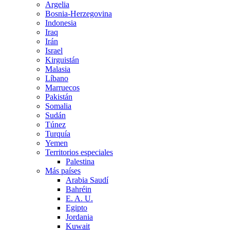
Argelia
Bosnia-Herzegovina
Indonesia
Iraq
Irán
Israel
Kirguistán
Malasia
Líbano
Marruecos
Pakistán
Somalia
Sudán
Túnez
Turquía
Yemen
Territorios especiales
Palestina
Más países
Arabia Saudí
Bahréin
E. A. U.
Egipto
Jordania
Kuwait