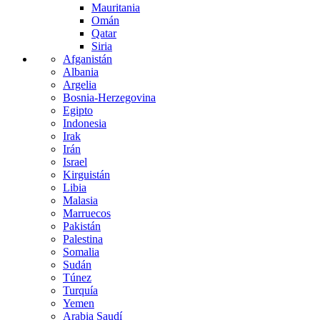
Mauritania
Omán
Qatar
Siria
Afganistán
Albania
Argelia
Bosnia-Herzegovina
Egipto
Indonesia
Irak
Irán
Israel
Kirguistán
Libia
Malasia
Marruecos
Pakistán
Palestina
Somalia
Sudán
Túnez
Turquía
Yemen
Arabia Saudí