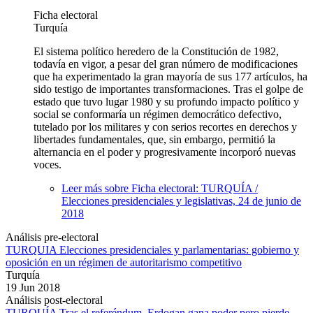
Ficha electoral
Turquía
El sistema político heredero de la Constitución de 1982,
todavía en vigor, a pesar del gran número de modificaciones
que ha experimentado la gran mayoría de sus 177 artículos, ha
sido testigo de importantes transformaciones. Tras el golpe de
estado que tuvo lugar 1980 y su profundo impacto político y
social se conformaría un régimen democrático defectivo,
tutelado por los militares y con serios recortes en derechos y
libertades fundamentales, que, sin embargo, permitió la
alternancia en el poder y progresivamente incorporó nuevas
voces.
Leer más
sobre Ficha electoral: TURQUÍA /
Elecciones presidenciales y legislativas, 24 de junio de
2018
Análisis pre-electoral
TURQUIA Elecciones presidenciales y parlamentarias: gobierno y
oposición en un régimen de autoritarismo competitivo
Turquía
19 Jun 2018
Análisis post-electoral
TURQUÍA Tras el referéndum, Erdogan gana poder pero pierde