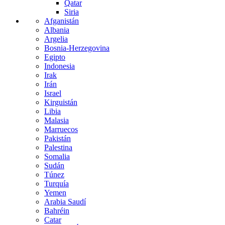
Qatar
Siria
Afganistán
Albania
Argelia
Bosnia-Herzegovina
Egipto
Indonesia
Irak
Irán
Israel
Kirguistán
Libia
Malasia
Marruecos
Pakistán
Palestina
Somalia
Sudán
Túnez
Turquía
Yemen
Arabia Saudí
Bahréin
Catar