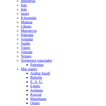
Indonesia
Iraq
Irán
Israel
Kirguistán
Malasia
Líbano
Marruecos
Pakistán
Somalia
Sudán
Túnez
Turquía
Yemen
Territorios especiales
Palestina
Más países
Arabia Saudí
Bahréin
E. A. U.
Egipto
Jordania
Kuwait
Mauritania
Omán