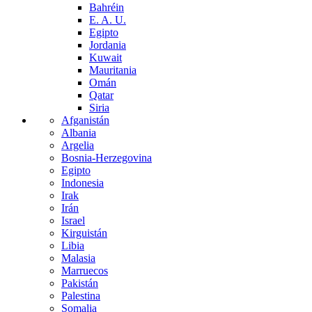
Bahréin
E. A. U.
Egipto
Jordania
Kuwait
Mauritania
Omán
Qatar
Siria
Afganistán
Albania
Argelia
Bosnia-Herzegovina
Egipto
Indonesia
Irak
Irán
Israel
Kirguistán
Libia
Malasia
Marruecos
Pakistán
Palestina
Somalia