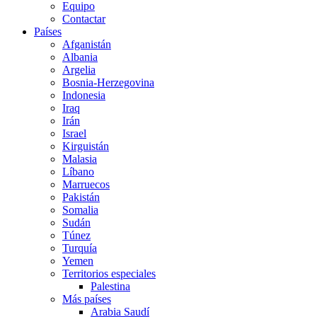
Equipo
Contactar
Países
Afganistán
Albania
Argelia
Bosnia-Herzegovina
Indonesia
Iraq
Irán
Israel
Kirguistán
Malasia
Líbano
Marruecos
Pakistán
Somalia
Sudán
Túnez
Turquía
Yemen
Territorios especiales
Palestina
Más países
Arabia Saudí