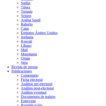
Sudán
Túnez
Turquía
Yemen
Arabia Saudí
Bahréin
Catar
Emiratos Árabes Unidos
Jordania
Kuwait
Líbano
Malí
Mauritania
Omán
Siria
Revista de prensa
Publicaciones
Comentario
Ficha electoral
Análisis pre-electoral
Análisis post-electoral
Análisis eventual
Documentos de trabajo
Entrevista
Republicación