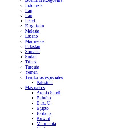
Bosnia-Herzegovina
Indonesia
Iraq
Irán
Israel
Kirguistán
Malasia
Líbano
Marruecos
Pakistán
Somalia
Sudán
Túnez
Turquía
Yemen
Territorios especiales
Palestina
Más países
Arabia Saudí
Bahréin
E. A. U.
Egipto
Jordania
Kuwait
Mauritania