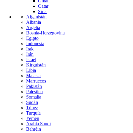
Omán
Qatar
Siria
Afganistán
Albania
Argelia
Bosnia-Herzegovina
Egipto
Indonesia
Irak
Irán
Israel
Kirguistán
Libia
Malasia
Marruecos
Pakistán
Palestina
Somalia
Sudán
Túnez
Turquía
Yemen
Arabia Saudí
Bahréin