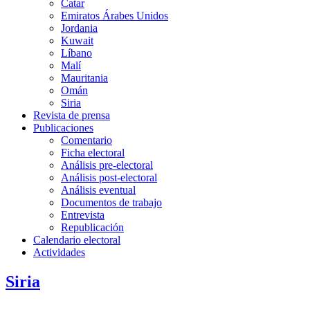
Catar
Emiratos Árabes Unidos
Jordania
Kuwait
Líbano
Malí
Mauritania
Omán
Siria
Revista de prensa
Publicaciones
Comentario
Ficha electoral
Análisis pre-electoral
Análisis post-electoral
Análisis eventual
Documentos de trabajo
Entrevista
Republicación
Calendario electoral
Actividades
Siria