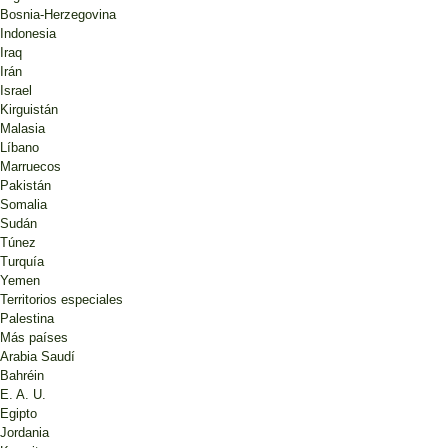
Bosnia-Herzegovina
Indonesia
Iraq
Irán
Israel
Kirguistán
Malasia
Líbano
Marruecos
Pakistán
Somalia
Sudán
Túnez
Turquía
Yemen
Territorios especiales
Palestina
Más países
Arabia Saudí
Bahréin
E. A. U.
Egipto
Jordania