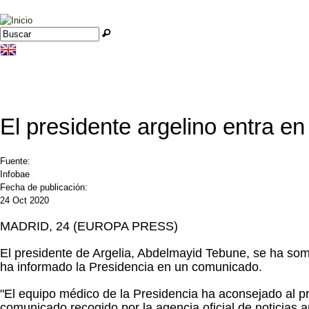
Jump to navigation
Buscar
Formulario de búsqueda
El presidente argelino entra en
Fuente:
Infobae
Fecha de publicación:
24 Oct 2020
MADRID, 24 (EUROPA PRESS)
El presidente de Argelia, Abdelmayid Tebune, se ha som
ha informado la Presidencia en un comunicado.
"El equipo médico de la Presidencia ha aconsejado al p
comunicado recogido por la agencia oficial de noticias 