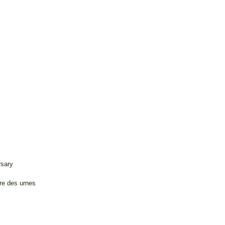
rsary
ure des urnes