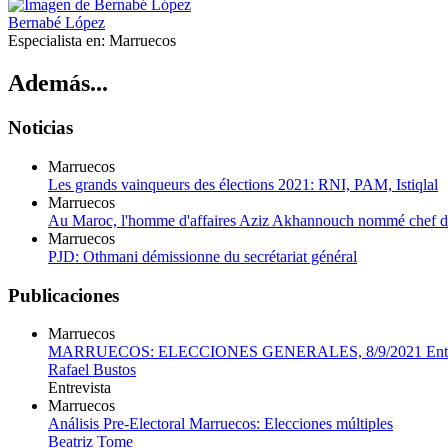
Bernabé López
Especialista en:
Marruecos
Además...
Noticias
Marruecos
Les grands vainqueurs des élections 2021: RNI, PAM, Istiqlal
Marruecos
Au Maroc, l'homme d'affaires Aziz Akhannouch nommé chef du
Marruecos
PJD: Othmani démissionne du secrétariat général
Publicaciones
Marruecos
MARRUECOS: ELECCIONES GENERALES, 8/9/2021 Entrevis
Rafael Bustos
Entrevista
Marruecos
Análisis Pre-Electoral Marruecos: Elecciones múltiples
Beatriz Tome