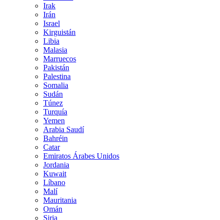
Irak
Irán
Israel
Kirguistán
Libia
Malasia
Marruecos
Pakistán
Palestina
Somalia
Sudán
Túnez
Turquía
Yemen
Arabia Saudí
Bahréin
Catar
Emiratos Árabes Unidos
Jordania
Kuwait
Líbano
Malí
Mauritania
Omán
Siria