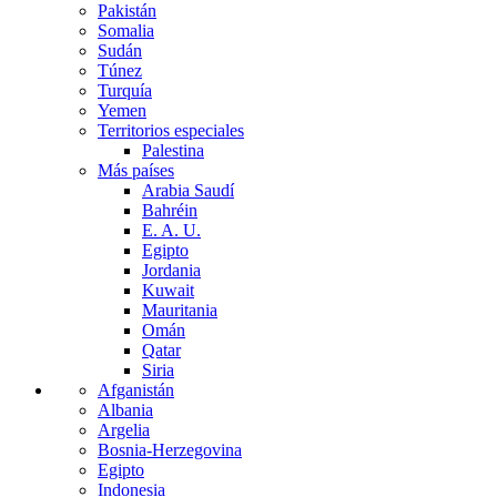
Pakistán
Somalia
Sudán
Túnez
Turquía
Yemen
Territorios especiales
Palestina
Más países
Arabia Saudí
Bahréin
E. A. U.
Egipto
Jordania
Kuwait
Mauritania
Omán
Qatar
Siria
Afganistán
Albania
Argelia
Bosnia-Herzegovina
Egipto
Indonesia