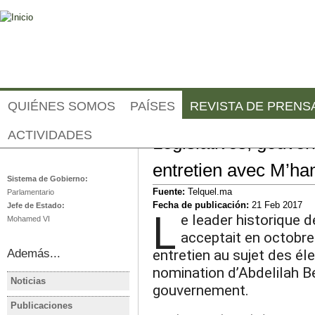
Jump to navigation
QUIÉNES SOMOS
PAÍSES
REVISTA DE PRENS
ACTIVIDADES
Législatives, gouve
Marruecos
entretien avec M’h
Sistema de Gobierno:
Fuente:
Telquel.ma
Parlamentario
Fecha de publicación:
21 Feb 2017
Jefe de Estado:
L
e leader historique 
Mohamed VI
acceptait en octobre
entretien au sujet des éle
Además...
nomination d’Abdelilah B
Noticias
gouvernement.
MARRUECOS
MARRUEC
Les grands vainqueurs des
Au Maroc, 
Publicaciones
MARRUECOS
MARRUEC
élections 2021: RNI, PAM,
Aziz Akha