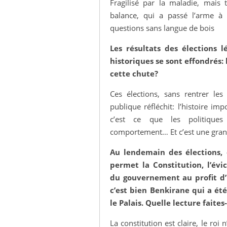
Fragilisé par la maladie, mais t
MARRUECOS: ELECCIONES
Análisis Pr
Istiqlal
du gouvern
balance, qui a passé l’arme à 
GENERALES, 8/9/2021
Marruecos:
questions sans langue de bois
Entrevista con Bernabé López
múltiples
García
Beatriz To
Rafael Bustos
Análisis pre
Les résultats des élections l
Entrevista
historiques se sont effondrés: 
cette chute?
Ces élections, sans rentrer les 
publique réfléchit: l’histoire im
c’est ce que les politiques 
comportement… Et c’est une gran
Au lendemain des élections,
permet la Constitution, l’év
du gouvernement au profit d’
c’est bien Benkirane qui a été
le Palais. Quelle lecture faites
La constitution est claire, le roi 