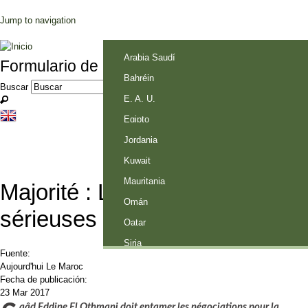
Jump to navigation
Palestina
Arabia Saudí
Formulario de búsqueda
Bahréin
Buscar
E. A. U.
Egipto
Jordania
Kuwait
Mauritania
Majorité : Les choses
Omán
sérieuses commencent
Qatar
Siria
Fuente:
Aujourd'hui Le Maroc
Fecha de publicación:
23 Mar 2017