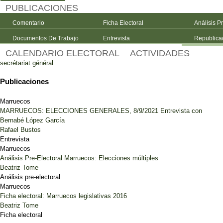
PUBLICACIONES
Comentario
Ficha Electoral
Análisis P
Documentos De Trabajo
Entrevista
Republica
CALENDARIO ELECTORAL
ACTIVIDADES
secrétariat général
Publicaciones
Marruecos
MARRUECOS: ELECCIONES GENERALES, 8/9/2021 Entrevista con
Bernabé López García
Rafael Bustos
Entrevista
Marruecos
Análisis Pre-Electoral Marruecos: Elecciones múltiples
Beatriz Tome
Análisis pre-electoral
Marruecos
Ficha electoral: Marruecos legislativas 2016
Beatriz Tome
Ficha electoral