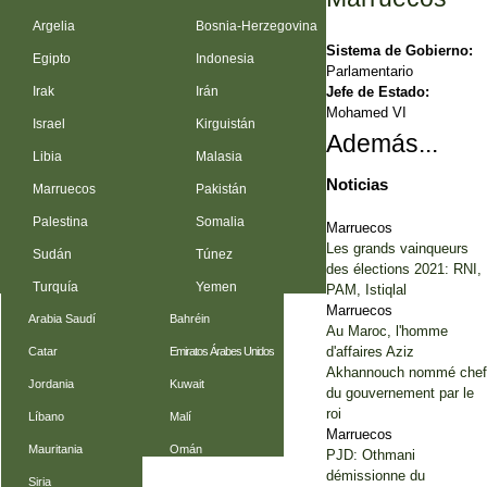
Argelia
Bosnia-Herzegovina
Sistema de Gobierno:
Egipto
Indonesia
Parlamentario
Jefe de Estado:
Irak
Irán
Mohamed VI
Israel
Kirguistán
Además...
Libia
Malasia
Noticias
Marruecos
Pakistán
Palestina
Somalia
Marruecos
Les grands vainqueurs
Sudán
Túnez
des élections 2021: RNI,
Turquía
Yemen
PAM, Istiqlal
Marruecos
Arabia Saudí
Bahréin
Au Maroc, l'homme
d'affaires Aziz
Catar
Emiratos Árabes Unidos
Akhannouch nommé chef
Jordania
Kuwait
du gouvernement par le
roi
Líbano
Malí
Marruecos
Mauritania
Omán
PJD: Othmani
démissionne du
Siria