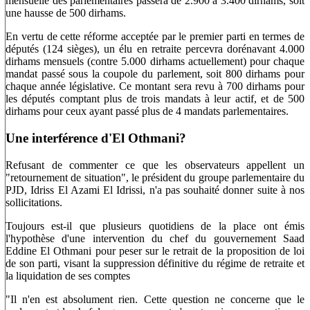
mensuelle des parlementaires passera de 2.900 à 3.400 dirhams, soit
une hausse de 500 dirhams.
En vertu de cette réforme acceptée par le premier parti en termes de
députés (124 sièges), un élu en retraite percevra dorénavant 4.000
dirhams mensuels (contre 5.000 dirhams actuellement) pour chaque
mandat passé sous la coupole du parlement, soit 800 dirhams pour
chaque année législative. Ce montant sera revu à 700 dirhams pour
les députés comptant plus de trois mandats à leur actif, et de 500
dirhams pour ceux ayant passé plus de 4 mandats parlementaires.
Une interférence d'El Othmani?
Refusant de commenter ce que les observateurs appellent un
"retournement de situation", le président du groupe parlementaire du
PJD, Idriss El Azami El Idrissi, n'a pas souhaité donner suite à nos
sollicitations.
Toujours est-il que plusieurs quotidiens de la place ont émis
l'hypothèse d'une intervention du chef du gouvernement Saad
Eddine El Othmani pour peser sur le retrait de la proposition de loi
de son parti, visant la suppression définitive du régime de retraite et
la liquidation de ses comptes
"Il n'en est absolument rien. Cette question ne concerne que le