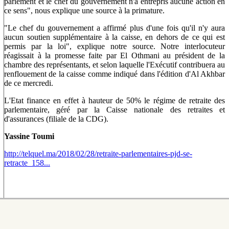
parlement et le chef du gouvernement n'a entrepris aucune action en
ce sens", nous explique une source à la primature.
"Le chef du gouvernement a affirmé plus d'une fois qu'il n'y aura
aucun soutien supplémentaire à la caisse, en dehors de ce qui est
permis par la loi", explique notre source. Notre interlocuteur
réagissait à la promesse faite par El Othmani au président de la
chambre des représentants, et selon laquelle l'Exécutif contribuera au
renflouement de la caisse comme indiqué dans l'édition d'Al Akhbar
de ce mercredi.
L'Etat finance en effet à hauteur de 50% le régime de retraite des
parlementaire, géré par la Caisse nationale des retraites et
d'assurances (filiale de la CDG).
Yassine Toumi
http://telquel.ma/2018/02/28/retraite-parlementaires-pjd-se-
retracte_158...