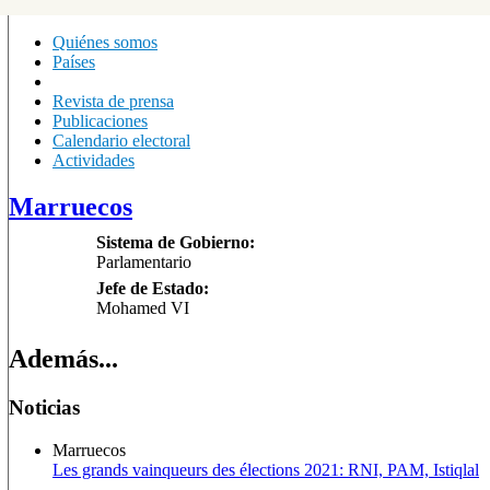
Quiénes somos
Países
Revista de prensa
Publicaciones
Calendario electoral
Actividades
Marruecos
Sistema de Gobierno:
Parlamentario
Jefe de Estado:
Mohamed VI
Además...
Noticias
Marruecos
Les grands vainqueurs des élections 2021: RNI, PAM, Istiqlal