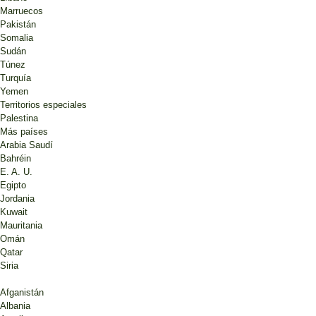
Marruecos
Pakistán
Somalia
Sudán
Túnez
Turquía
Yemen
Territorios especiales
Palestina
Más países
Arabia Saudí
Bahréin
E. A. U.
Egipto
Jordania
Kuwait
Mauritania
Omán
Qatar
Siria
Afganistán
Albania