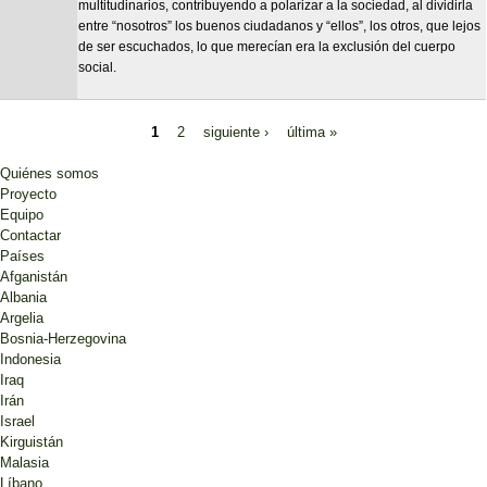
multitudinarios, contribuyendo a polarizar a la sociedad, al dividirla
entre “nosotros” los buenos ciudadanos y “ellos”, los otros, que lejos
de ser escuchados, lo que merecían era la exclusión del cuerpo
social.
1
2
siguiente ›
última »
Páginas
Quiénes somos
Proyecto
Equipo
Contactar
Países
Afganistán
Albania
Argelia
Bosnia-Herzegovina
Indonesia
Iraq
Irán
Israel
Kirguistán
Malasia
Líbano