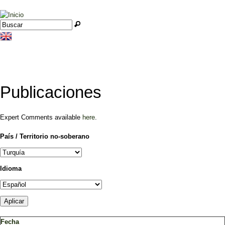
Jump to navigation
Buscar
Formulario de búsqueda
Publicaciones
Expert Comments available
here
.
País / Territorio no-soberano
Idioma
Fecha