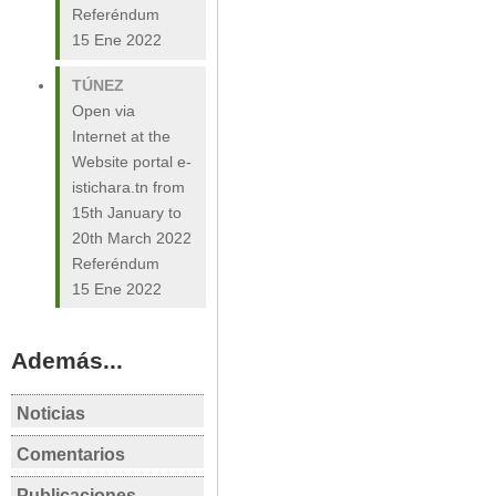
Referéndum
15 Ene 2022
TÚNEZ
Open via
Internet at the
Website portal e-
istichara.tn from
15th January to
20th March 2022
Referéndum
15 Ene 2022
Además...
Noticias
TÚNEZ
T
Comentarios
Tunisia: President
Tu
TÚNEZ
Saied dissolves
d'
Publicaciones
Túnez ante la reválida