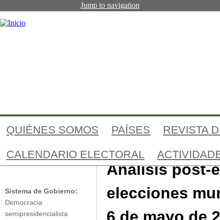
Jump to navigation
QUIÉNES SOMOS
PAÍSES
REVISTA 
CALENDARIO ELECTORAL
ACTIVIDAD
Análisis post-electoral
Túnez
Análisis post-
elecciones mun
Sistema de Gobierno:
Democracia
6 de mayo de 
semipresidencialista