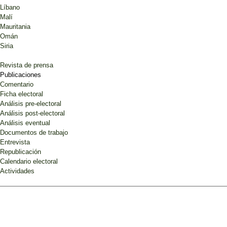
Análisis post-electoral TUNEZ
Líbano
elecciones municipales tunecinas 6
Malí
de mayo de 2018
Mauritania
Invitado
Omán
Análisis post-electoral
Siria
Revista de prensa
Publicaciones
Comentario
Ficha electoral
Análisis pre-electoral
Análisis post-electoral
OPEMAM
es miembro de EODS (European Observation and Democratic Support |Madrid |
Co
Análisis eventual
Documentos de trabajo
Entrevista
© Copyright 2026 Opemam. Todos los derechos reservados.
Republicación
Calendario electoral
Actividades