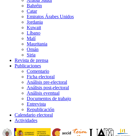
Arabia Saudí
Bahréin
Catar
Emiratos Árabes Unidos
Jordania
Kuwait
Líbano
Malí
Mauritania
Omán
Siria
Revista de prensa
Publicaciones
Comentario
Ficha electoral
Análisis pre-electoral
Análisis post-electoral
Análisis eventual
Documentos de trabajo
Entrevista
Republicación
Calendario electoral
Actividades