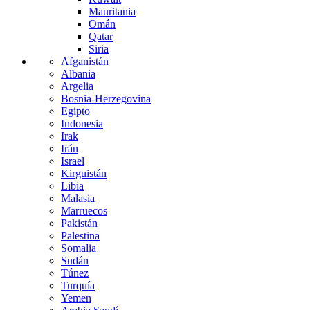
Mauritania
Omán
Qatar
Siria
Afganistán
Albania
Argelia
Bosnia-Herzegovina
Egipto
Indonesia
Irak
Irán
Israel
Kirguistán
Libia
Malasia
Marruecos
Pakistán
Palestina
Somalia
Sudán
Túnez
Turquía
Yemen