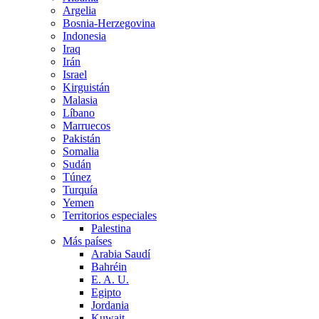
Argelia
Bosnia-Herzegovina
Indonesia
Iraq
Irán
Israel
Kirguistán
Malasia
Líbano
Marruecos
Pakistán
Somalia
Sudán
Túnez
Turquía
Yemen
Territorios especiales
Palestina
Más países
Arabia Saudí
Bahréin
E. A. U.
Egipto
Jordania
Kuwait