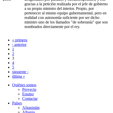
gracias a la petición realizada por el jefe de gobierno
a su propio ministro del interior. Propio, por
pertenecer al mismo equipo gubernamental, pero en
realidad con autonomía suficiente por ser dicho
ministro uno de los llamados "de soberanía" que son
nombrados directamente por el rey.
« primera
Páginas
‹ anterior
1
2
3
4
5
siguiente ›
última »
Quiénes somos
Proyecto
Equipo
Contactar
Países
Afganistán
Albania