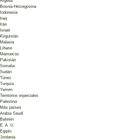
Argelia
Bosnia-Herzegovina
Indonesia
Iraq
Irán
Israel
Kirguistán
Malasia
Líbano
Marruecos
Pakistán
Somalia
Sudán
Túnez
Turquía
Yemen
Territorios especiales
Palestina
Más países
Arabia Saudí
Bahréin
E. A. U.
Egipto
Jordania