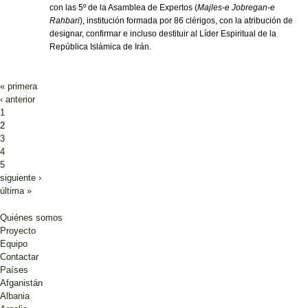
con las 5º de la Asamblea de Expertos (
Majles-e Jobregan-e
Rahbari
), institución formada por 86 clérigos, con la atribución de
designar, confirmar e incluso destituir al Líder Espiritual de la
República Islámica de Irán.
« primera
Páginas
‹ anterior
1
2
3
4
5
siguiente ›
última »
Quiénes somos
Proyecto
Equipo
Contactar
Países
Afganistán
Albania