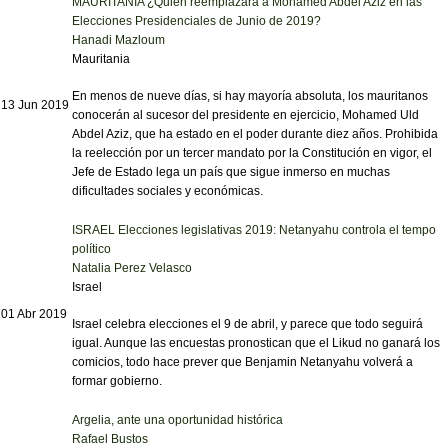
MAURITANIA ¿Quién reemplazará a Mohamed Abdel Aziz en las
Elecciones Presidenciales de Junio de 2019?
Hanadi Mazloum
Mauritania
En menos de nueve días, si hay mayoría absoluta, los mauritanos
13 Jun 2019
conocerán al sucesor del presidente en ejercicio, Mohamed Uld
Abdel Aziz, que ha estado en el poder durante diez años. Prohibida
la reelección por un tercer mandato por la Constitución en vigor, el
Jefe de Estado lega un país que sigue inmerso en muchas
dificultades sociales y económicas.
ISRAEL Elecciones legislativas 2019: Netanyahu controla el tempo
político
Natalia Perez Velasco
Israel
01 Abr 2019
Israel celebra elecciones el 9 de abril, y parece que todo seguirá
igual. Aunque las encuestas pronostican que el Likud no ganará los
comicios, todo hace prever que Benjamin Netanyahu volverá a
formar gobierno.
Argelia, ante una oportunidad histórica
Rafael Bustos