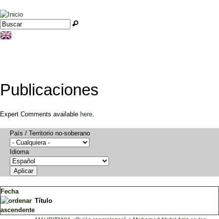
Jump to navigation
Buscar
Formulario de búsqueda
Publicaciones
Expert Comments available
here
.
País / Territorio no-soberano
Idioma
Fecha
Título