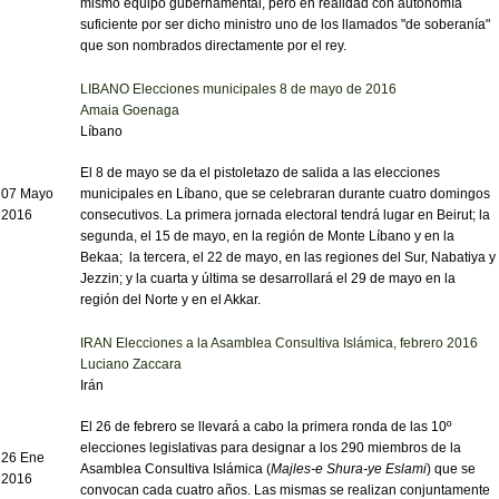
mismo equipo gubernamental, pero en realidad con autonomía
suficiente por ser dicho ministro uno de los llamados "de soberanía"
que son nombrados directamente por el rey.
LIBANO Elecciones municipales 8 de mayo de 2016
Amaia Goenaga
Líbano
El 8 de mayo se da el pistoletazo de salida a las elecciones
07 Mayo
municipales en Líbano, que se celebraran durante cuatro domingos
2016
consecutivos. La primera jornada electoral tendrá lugar en Beirut; la
segunda, el 15 de mayo, en la región de Monte Líbano y en la
Bekaa; la tercera, el 22 de mayo, en las regiones del Sur, Nabatiya y
Jezzin; y la cuarta y última se desarrollará el 29 de mayo en la
región del Norte y en el Akkar.
IRAN Elecciones a la Asamblea Consultiva Islámica, febrero 2016
Luciano Zaccara
Irán
El 26 de febrero se llevará a cabo la primera ronda de las 10º
elecciones legislativas para designar a los 290 miembros de la
26 Ene
Asamblea Consultiva Islámica (
Majles-e Shura-ye Eslami
) que se
2016
convocan cada cuatro años. Las mismas se realizan conjuntamente