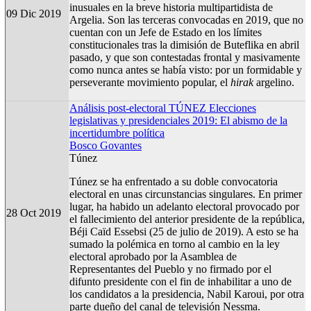
inusuales en la breve historia multipartidista de
09 Dic 2019
Argelia. Son las terceras convocadas en 2019, que no
cuentan con un Jefe de Estado en los límites
constitucionales tras la dimisión de Buteflika en abril
pasado, y que son contestadas frontal y masivamente
como nunca antes se había visto: por un formidable y
perseverante movimiento popular, el
hirak
argelino.
Análisis post-electoral TÚNEZ Elecciones
legislativas y presidenciales 2019: El abismo de la
incertidumbre política
Bosco Govantes
Túnez
Túnez se ha enfrentado a su doble convocatoria
electoral en unas circunstancias singulares. En primer
lugar, ha habido un adelanto electoral provocado por
28 Oct 2019
el fallecimiento del anterior presidente de la república,
Béji Caïd Essebsi (25 de julio de 2019). A esto se ha
sumado la polémica en torno al cambio en la ley
electoral aprobado por la Asamblea de
Representantes del Pueblo y no firmado por el
difunto presidente con el fin de inhabilitar a uno de
los candidatos a la presidencia, Nabil Karoui, por otra
parte dueño del canal de televisión Nessma.