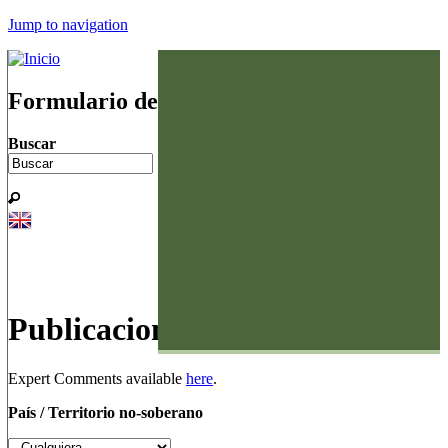
Jump to navigation
Palestina
Arabia Saudí
Formulario de búsqueda
Bahréin
Buscar
E. A. U.
Egipto
Jordania
Kuwait
Mauritania
Omán
Publicaciones
Qatar
Siria
Expert Comments available
here
.
País / Territorio no-soberano