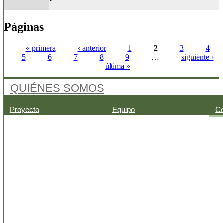
Páginas
« primera
‹ anterior
1
2
3
4
5
6
7
8
9
…
siguiente ›
última »
QUIÉNES SOMOS
Proyecto
Equipo
Co