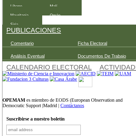
Líbano
Malí
Mauritania
Omán
Siria
PUBLICACIONES
Comentario
Ficha Electoral
Análisis Eventual
Documentos De Trabajo
CALENDARIO ELECTORAL
ACTIVIDA
OPEMAM
es miembro de EODS (European Observation and
Democratic Support |Madrid |
Contáctanos
Suscribirse a nuestro boletín