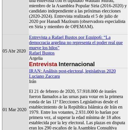
una entrevista con el diputado Waddah Murad,
miembro de la Asamblea Popular Siria (2016-2020) y
candidato independiente a las próximas elecciones
(2020-2024). Entrevista realizada el 5 de julio de
2020 por Hanadi Mazloum (observadora especialista
en Siria y miembro de OPEMAM).
Entrevista a Rafael Bustos por Equipo6: “La
democracia argelina no representa el poder real que
mueve los hilos”
05 Abr 2020
Rafael Bustos
Argelia
Entrevista
Internacional
IRAN: Análisis post-electoral, legislativas 2020
Luciano Zaccara
Irán
El 21 de febrero de 2020, 57.918.000 de iraníes
fueron llamados a las urnas para votar en la primera
ronda de las 11º Elecciones Legislativas desde el
establecimiento de la República Islámica de Irán en
01 Mar 2020
1979. Entre los votantes, 2.931.000 lo harían por
primera vez, al superar la edad mínima de 18 años
establecida por la ley electoral. Las plazas en disputa
eran los 290 escaños de la Asamblea Consultiva