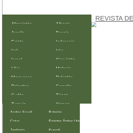
REVISTA D
Afganistán
Albania
Argelia
Bosnia-
Egipto
Indonesia
Herzegovina
Irak
Irán
Israel
Kirguistán
Libia
Malasia
Marruecos
Pakistán
Palestina
Somalia
Sudán
Túnez
Turquía
Yemen
Arabia Saudí
Bahréin
Catar
Emiratos Árabes Unidos
Jordania
Kuwait