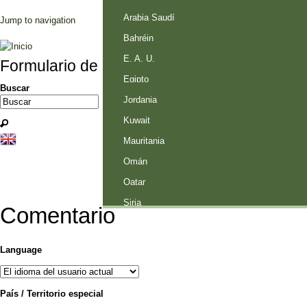
Palestina
Arabia Saudí
Jump to navigation
Bahréin
E. A. U.
Formulario de búsqueda
Egipto
Buscar
Jordania
Kuwait
Mauritania
Omán
Qatar
Siria
Comentario
Language
País / Territorio especial