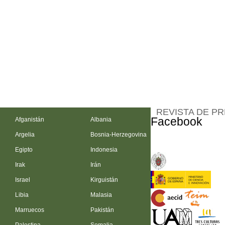
REVISTA DE P
Facebook
Afganistán
Albania
Argelia
Bosnia-Herzegovina
Egipto
Indonesia
Irak
Irán
Israel
Kirguistán
Libia
Malasia
Marruecos
Pakistán