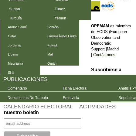
Palestina
Somalia
Sudán
Túnez
Turquía
Yemen
OPEMAM
es miembro
Arabia Saudí
Bahréin
de EODS (European
Catar
Emiratos Árabes Unidos
Observation and
Democratic
Jordania
Kuwait
Support |Madrid
|
Contáctanos
Líbano
Malí
Mauritania
Omán
Suscribirse a
Siria
PUBLICACIONES
Comentario
Ficha Electoral
Análisis P
Documentos De Trabajo
Entrevista
Republica
CALENDARIO ELECTORAL
ACTIVIDADES
nuestro boletín