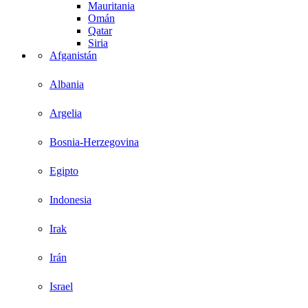
Mauritania
Omán
Qatar
Siria
Afganistán
Albania
Argelia
Bosnia-Herzegovina
Egipto
Indonesia
Irak
Irán
Israel