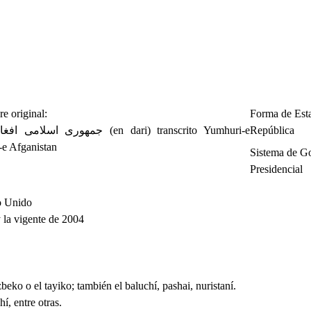
e original:
Forma de Est
جمهوری اسلام (en dari) transcrito Yumhuri-e
República
-e Afganistan
Sistema de G
Presidencial
o Unido
 la vigente de 2004
eko o el tayiko; también el baluchí, pashai, nuristaní.
í, entre otras.