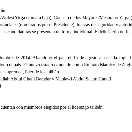
dín
/Wolesi Yirga (cámara baja), Consejo de los Mayores/Meshrano Yirga (
vinciales (nombrados por el Presidente), fuerzas de seguridad y autorid
o las candidaturas se presentan de forma individual. El Ministerio de Just
embre de 2014. Abandonó el país el 15 de agosto al caer la capital e
or todo el país. El nuevo estado conocido como Emirato islámico de Afg
e supremo", líder de los talibán.
Mullah Abdul Ghani Baradar y Maulawi Abdul Salam Hanafi
i
cuentan con miembros elegidos por el liderazgo talibán.