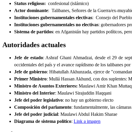
Status religioso:
confesional (islámico)
Actor dominante
: Talibanes, Señores de la Guerra/ex-muyahi
Instituciones gubernamentales electivas
: Consejo del Pueblo
Instituciones gubernamentales no electivas
: gobernadores pro
Sistema de partidos
: en Afganistán hay partidos políticos, per
Autoridades actuales
Jefe de estado
: Ashraf Ghani Ahmadzai, desde el 29 de septi
occidentales del país y el avance rapídismo de los talibanes p
Jefe de gobierno
: Hibatullah Akhunzada, ejerce de "comandant
Primer Ministro
: Mullá Hassan Akhund, con dos suplentes: 
Ministro de Asuntos Exteriores:
Maulawi Amir Khan Muttaq
Ministro del Interior
: Maulawi Sirajuddin Haqqani
Jefe del poder legislativo
: no hay un gobierno electo
Composición del parlamento
: fundamentalmente, las cámaras 
Jefe del poder judicial
: Maulawi Abdul Hakim Sharae
Diagrama de sistema político
:
Link a imagen