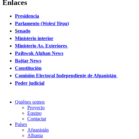
Enlaces
Presidencia
Parlamento (
Wolesi Yirga
)
S
enado
Ministerio interior
Ministerio As. Exteriores
Pajhwok Afghan News
Bajtar News
Constitución
Comisión Electoral Independiente de Afganistán
Poder judicial
Quiénes somos
Proyecto
Equipo
Contactar
Países
Afganistán
Albania