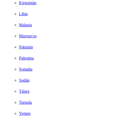
Kirguistán
Libia
Malasia
Marruecos
Pakistán
Palestina
Somalia
Sudán
Túnez
Turquía
Yemen