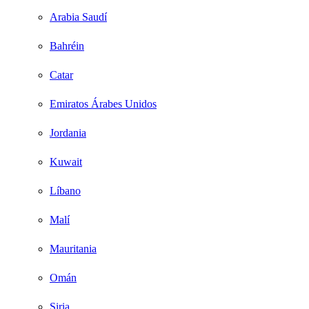
Arabia Saudí
Bahréin
Catar
Emiratos Árabes Unidos
Jordania
Kuwait
Líbano
Malí
Mauritania
Omán
Siria