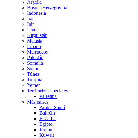
Argelia
Bosnia-Herzegovina
Indonesia
Iraq
Irán
Israel
Kirguistán
Malasia
Líbano
Marruecos
Pakistán
Somalia
Sudán
Túnez
Turquía
Yemen
Territorios especiales
Palestina
Más países
Arabia Saudí
Bahréin
E. A. U.
Egipto
Jordania
Kuwait