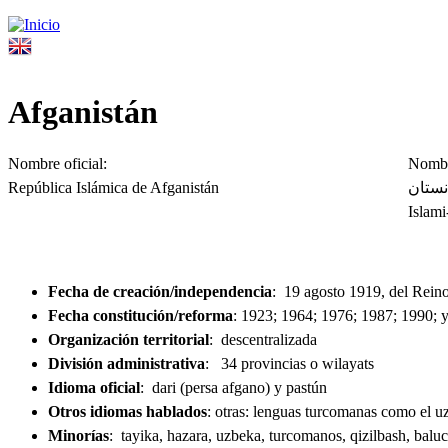
Jump to navigation
Afganistán
Nombre oficial:
Nombr
República Islámica de Afganistán
ی افغانستان
Islami
Fecha de creación/independencia
: 19 agosto 1919, del Rein
Fecha constitución/reforma
:
1923; 1964; 1976; 1987; 1990; y
Organización territorial
: descentralizada
División administrativa
: 34 provincias o wilayats
Idioma oficial
: dari (persa afgano) y pastún
Otros idiomas hablados
:
otras: lenguas turcomanas como el uzb
Minorías
:
tayika, hazara, uzbeka, turcomanos, qizilbash, baluch