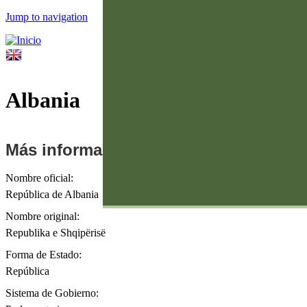
Jump to navigation
Palestina
Arabia Saudí
Bahréin
Formulario de búsqueda
E. A. U.
Egipto
Albania
Buscar
Jordania
Kuwait
Más información
Mauritania
Omán
Nombre oficial:
Qatar
República de Albania
Siria
Nombre original:
Republika e Shqipërisë
Forma de Estado:
República
Sistema de Gobierno: