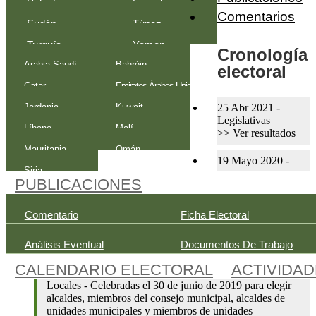
Palestina
Somalia
Comentarios
Sudán
Túnez
Turquía
Yemen
Cronología
Arabia Saudí
Bahréin
electoral
Catar
Emiratos Árabes Unidos
Jordania
Kuwait
25 Abr 2021
-
Legislativas
Líbano
Malí
>> Ver resultados
Mauritania
Omán
19 Mayo 2020
-
Siria
PUBLICACIONES
Comentario
Ficha Electoral
Análisis Eventual
Documentos De Trabajo
CALENDARIO ELECTORAL
ACTIVIDA
Locales
-
Celebradas el 30 de junio de 2019 para elegir
alcaldes, miembros del consejo municipal, alcaldes de
unidades municipales y miembros de unidades