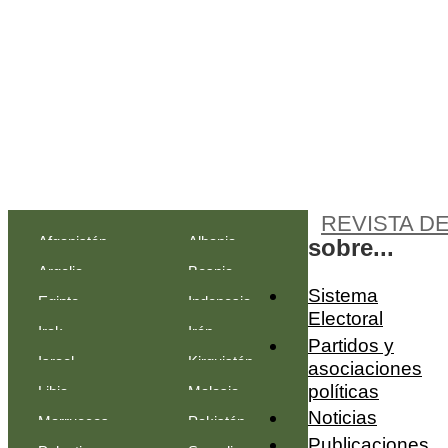
REVISTA D
Afganistán
Albania
sobre...
Argelia
Bosnia-
Sistema
Egipto
Indonesia
Herzegovina
Electoral
Irak
Irán
Partidos y
Israel
Kirguistán
asociaciones
políticas
Libia
Malasia
Noticias
Marruecos
Pakistán
Publicaciones