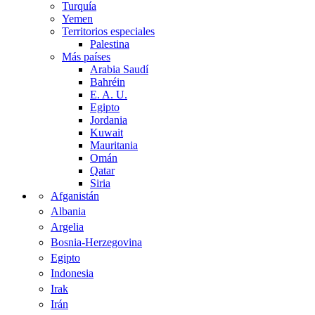
Turquía
Yemen
Territorios especiales
Palestina
Más países
Arabia Saudí
Bahréin
E. A. U.
Egipto
Jordania
Kuwait
Mauritania
Omán
Qatar
Siria
Afganistán
Albania
Argelia
Bosnia-Herzegovina
Egipto
Indonesia
Irak
Irán