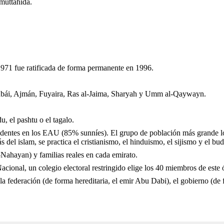
ya al-muttahida.
 1971 fue ratificada de forma permanente en 1996.
bái, Ajmán, Fuyaira, Ras al-Jaima, Sharyah y Umm al-Qaywayn.
u, el pashtu o el tagalo.
sidentes en los EAU (85% sunníes). El grupo de población más grande lo
del islam, se practica el cristianismo, el hinduismo, el sijismo y el bu
-Nahayan) y familias reales en cada emirato.
cional, un colegio electoral restringido elige los 40 miembros de este
la federación (de forma hereditaria, el emir Abu Dabi), el gobierno (de f