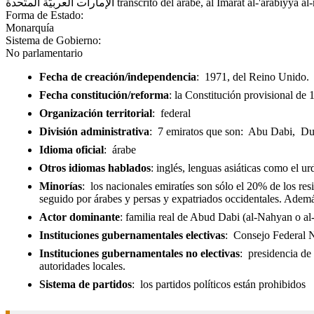
الإمارات العربيّة المتّحدة transcrito del árabe, al Imarat al-'arabiy
Forma de Estado:
Monarquía
Sistema de Gobierno:
No parlamentario
Fecha de creación/independencia
: 1971, del Reino Unido.
Fecha constitución/reforma
: la Constitución provisional de
Organización territorial
: federal
División administrativa
: 7 emiratos que son: Abu Dabi, Du
Idioma oficial
: árabe
Otros idiomas hablados
: inglés, lenguas asiáticas como el urd
Minorías
: los nacionales emiratíes son sólo el 20% de los re
seguido por árabes y persas y expatriados occidentales. Además 
Actor dominante
: familia real de Abud Dabi (al-Nahyan o al
Instituciones gubernamentales electivas
: Consejo Federal Na
Instituciones gubernamentales no electivas
: presidencia de 
autoridades locales.
Sistema de partidos
: los partidos políticos están prohibidos