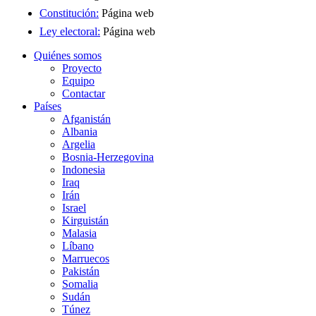
Constitución:
Página web
Ley electoral:
Página web
Quiénes somos
Proyecto
Equipo
Contactar
Países
Afganistán
Albania
Argelia
Bosnia-Herzegovina
Indonesia
Iraq
Irán
Israel
Kirguistán
Malasia
Líbano
Marruecos
Pakistán
Somalia
Sudán
Túnez