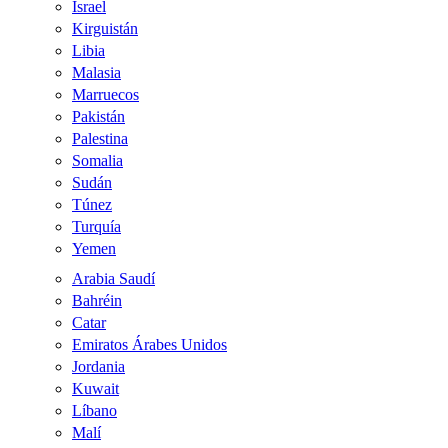
Israel
Kirguistán
Libia
Malasia
Marruecos
Pakistán
Palestina
Somalia
Sudán
Túnez
Turquía
Yemen
Arabia Saudí
Bahréin
Catar
Emiratos Árabes Unidos
Jordania
Kuwait
Líbano
Malí