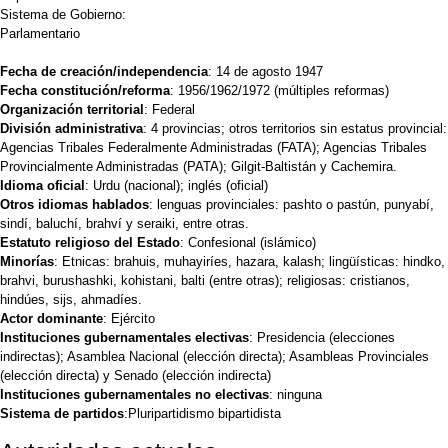
Sistema de Gobierno:
Parlamentario
Fecha de creación/independencia
: 14 de agosto 1947
Fecha constitución/reforma
: 1956/1962/1972 (múltiples reformas)
Organización territorial
: Federal
División administrativa
: 4 provincias; otros territorios sin estatus provincial:
Agencias Tribales Federalmente Administradas (FATA); Agencias Tribales
Provincialmente Administradas (PATA); Gilgit-Baltistán y Cachemira.
Idioma oficial
: Urdu (nacional); inglés (oficial)
Otros idiomas hablados
: lenguas provinciales: pashto o pastún, punyabí,
sindí, baluchí, brahví y seraiki, entre otras.
Estatuto religioso del Estado
: Confesional (islámico)
Minorías
: Etnicas: brahuis, muhayiríes, hazara, kalash; lingüísticas: hindko,
brahvi, burushashki, kohistani, balti (entre otras); religiosas: cristianos,
hindúes, sijs, ahmadíes.
Actor dominante
: Ejército
Instituciones gubernamentales electivas
: Presidencia (elecciones
indirectas); Asamblea Nacional (elección directa); Asambleas Provinciales
(elección directa) y Senado (elección indirecta)
Instituciones gubernamentales no electivas
: ninguna
Sistema de partidos
:Pluripartidismo bipartidista