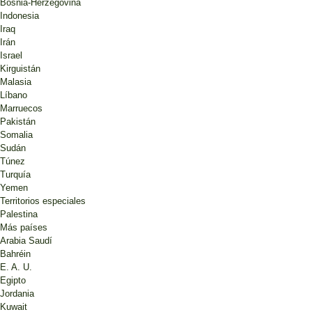
Bosnia-Herzegovina
Indonesia
Iraq
Irán
Israel
Kirguistán
Malasia
Líbano
Marruecos
Pakistán
Somalia
Sudán
Túnez
Turquía
Yemen
Territorios especiales
Palestina
Más países
Arabia Saudí
Bahréin
E. A. U.
Egipto
Jordania
Kuwait