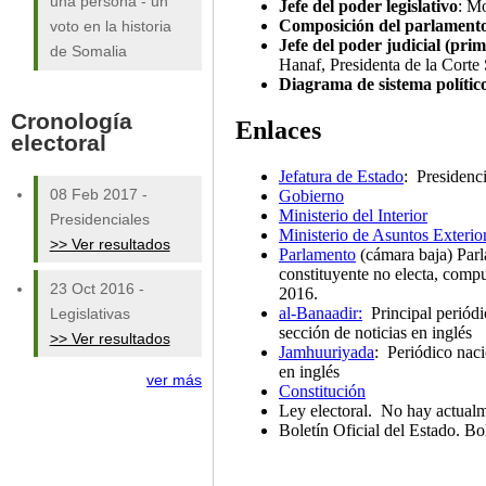
una persona - un
Jefe del poder legislativo
: M
Composición del parlament
voto en la historia
Jefe del poder judicial (prim
de Somalia
Hanaf, Presidenta de la Cort
Diagrama de sistema polític
Cronología
Enlaces
electoral
Jefatura de Estado
: Presidenc
Gobierno
08 Feb 2017
-
Ministerio del Interior
Presidenciales
Ministerio de Asuntos Exterio
>> Ver resultados
Parlamento
(cámara baja) Parl
constituyente no electa, comp
23 Oct 2016
-
2016.
al-Banaadir:
Principal periódi
Legislativas
sección de noticias en inglés
>> Ver resultados
Jamhuuriyada
: Periódico naci
en inglés
ver más
Constitución
Ley electoral. No hay actual
Boletín Oficial del Estado. Bo