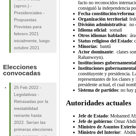
facto no reconocidos internaci
(aprox.)
-
consiguió la independencia po
Presidenciales
-
Fecha constitución/reforma
Organización territorial
: fed
Pospuestas.
División administrativa
: no
Previstas para
Idioma oficial
: somalí
febrero 2021
Otros idiomas hablados
: ára
Status religioso del Estado
: 
inicialmente, luego
Minorías
: bantú
octubre 2021
Actor dominante
: clanes so
Rahanweyn).
Instituciones gubernamentale
Elecciones
Instituciones gubernamentale
convocadas
constituyente y presidencia. L
representantes de los clanes y 
presidente actual, el cual nomb
25 Feb 2022
-
Sistema de partidos
: no hay 
Legislativas
-
Autoridades actuales
Retrasadas por la
inestabilidad
Jefe de Estado
: Mohamed Abd
reinante hasta
Jefe de gobierno
: Omar Abdi
2022. Serían las
Ministro de Asuntos Exterio
primeras elecciones
Ministro del Interior
: Abdik