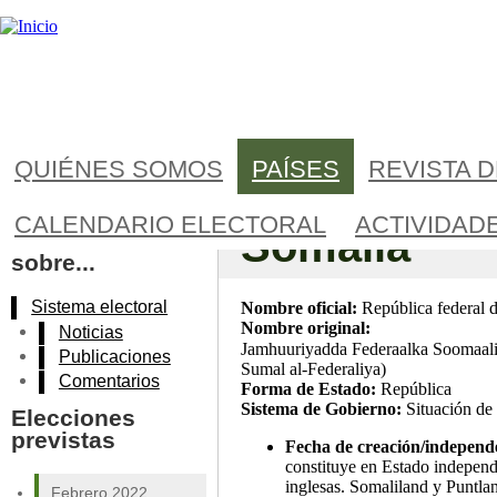
Jump to navigation
QUIÉNES SOMOS
PAÍSES
REVISTA 
CALENDARIO ELECTORAL
ACTIVIDAD
Somalia
Más información
sobre...
Sistema electoral
Nombre oficial:
República federal 
Nombre original:
Noticias
Jamhuuriyadda Federaalka Soomaaliya; جمهورية الصومال الفدرالية (Yumhur
Publicaciones
Sumal al-Federaliya)
Comentarios
Forma de Estado:
República
Sistema de Gobierno:
Situación de 
Elecciones
previstas
Fecha de creación/independ
constituye en Estado independi
inglesas. Somaliland y Puntlan
Febrero 2022