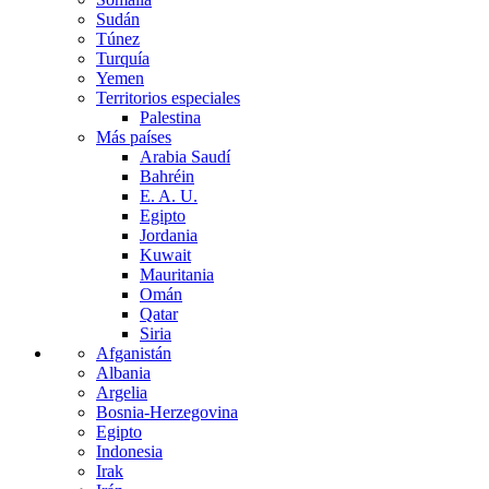
Sudán
Túnez
Turquía
Yemen
Territorios especiales
Palestina
Más países
Arabia Saudí
Bahréin
E. A. U.
Egipto
Jordania
Kuwait
Mauritania
Omán
Qatar
Siria
Afganistán
Albania
Argelia
Bosnia-Herzegovina
Egipto
Indonesia
Irak