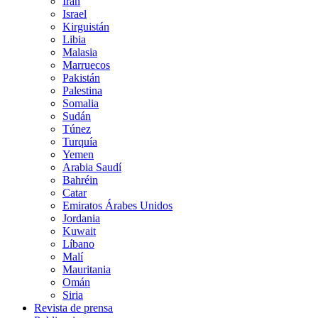
Irán
Israel
Kirguistán
Libia
Malasia
Marruecos
Pakistán
Palestina
Somalia
Sudán
Túnez
Turquía
Yemen
Arabia Saudí
Bahréin
Catar
Emiratos Árabes Unidos
Jordania
Kuwait
Líbano
Malí
Mauritania
Omán
Siria
Revista de prensa