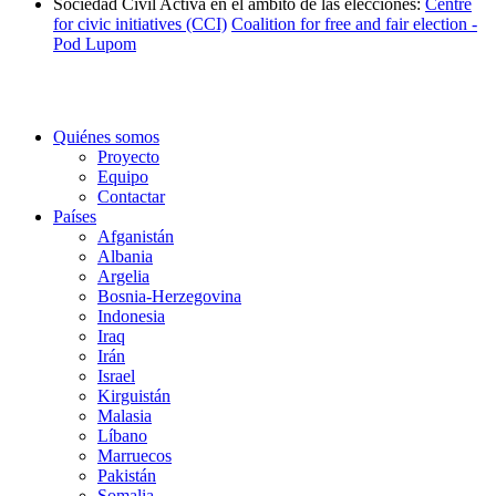
Sociedad Civil Activa en el ámbito de las elecciones:
Centre
for civic initiatives (CCI)
Coalition for free and fair election -
Pod Lupom
Quiénes somos
Proyecto
Equipo
Contactar
Países
Afganistán
Albania
Argelia
Bosnia-Herzegovina
Indonesia
Iraq
Irán
Israel
Kirguistán
Malasia
Líbano
Marruecos
Pakistán
Somalia