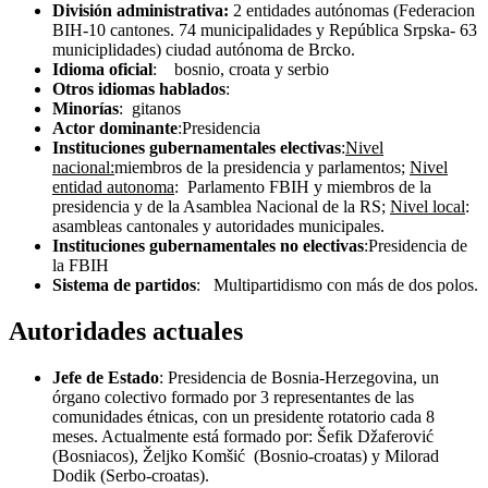
División administrativa:
2 entidades autónomas (Federacion
BIH-10 cantones. 74 municipalidades y República Srpska- 63
municiplidades) ciudad autónoma de Brcko.
Idioma oficial
: bosnio, croata y serbio
Otros idiomas hablados
:
Minorías
: gitanos
Actor dominante
:Presidencia
Instituciones gubernamentales electivas
:
Nivel
nacional:
miembros de la presidencia y parlamentos;
Nivel
entidad autonoma
: Parlamento FBIH y miembros de la
presidencia y de la Asamblea Nacional de la RS;
Nivel local
:
asambleas cantonales y autoridades municipales.
Instituciones gubernamentales no electivas
:Presidencia de
la FBIH
Sistema de partidos
: Multipartidismo con más de dos polos.
Autoridades actuales
Jefe de Estado
: Presidencia de Bosnia-Herzegovina, un
órgano colectivo formado por 3 representantes de las
comunidades étnicas, con un presidente rotatorio cada 8
meses. Actualmente está formado por: Šefik Džaferović
(Bosniacos), Željko Komšić (Bosnio-croatas) y Milorad
Dodik (Serbo-croatas).