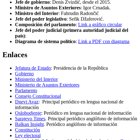
Jefe de gobierno
: Denis Zvizdić, desde el 2015.
Ministro de Asuntos Exteriores
: Igor Crnadak.
Ministro del Interior
: Fahrudin Radončić
Jefe del poder legislativo
: Sefik Džaferović.
Composición del parlamento
:
Link a gráfico circular
Jefe del poder judicial (primera autoridad judicial del
país)
:
Diagrama de sistema político
:
Link a PDF con diagrama
Enlaces
Jefatura de Estado
: Presidencia de la República
Gobierno
Ministerio del Interior
Ministerio de Asuntos Exteriores
Parlamento
Consejo Constitucional
Dnevi Avaz
: Principal periódico en lengua nacional de
información
Oslobodjenje
: Periódico en lengua nacional de información
Sarajevo Times
. Principal periódico anglófono de información
Balkan Insight
. Periódico anglófono de información
Constitución
Ley electoral