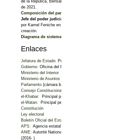
de la Repúlica, Bensalah debería retomar la presidencia del Cons
de 2021.
Composición del parlamento
: Link a gráfico en PDF
Jefe del poder judicial (primera autoridad judicial del país)
:A
por Kamel Feniche en abril 2019. A partir de la reforma de noviem
creación.
Diagrama de sistema político
: Link a diagrama en
PDF
Enlaces
Jefatura de Estado
: Presidencia de la República
Gobierno
: Oficina del Primer ministro
Ministerio del Interior
Ministerio de Asuntos Exteriores
Parlamento
(cámara baja)
Consejo Constitucional
el-Khabar
: Principal periódico en lengua nacional de información
el-Watan
: Principal periódico francófono de información
Constitución
Ley electoral
Boletín Oficial del Estado
APS
: Agencia estatal de noticias
ANIE
: Autorité National Indépendante des Élections (sept. 2019- 
(2016- )