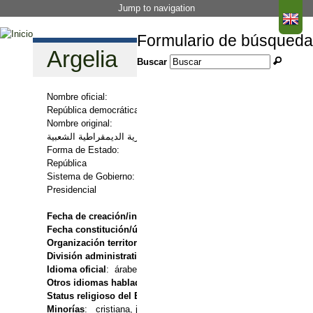
Jump to navigation
Formulario de búsqueda
Argelia
Buscar
Nombre oficial:
República democrática popular argelina
Nombre original:
الجمهورية الجزائرية الديمقراطية الشعبية t
Forma de Estado:
República
Sistema de Gobierno:
Presidencial
Fecha de creación/independencia
: 1962
Fecha constitución/última reforma
: 1996, enmendada en 2002, 
Organización territorial
: Centralizada
División administrativa
: 48 wilayas o provincias
Idioma oficial
: árabe
Otros idiomas hablados
: tamazight o bereber (lengua nacional),
Status religioso del Estado:
confesional (Islam sunní)
Minorías
: cristiana, judía, ibadí (musulmana)