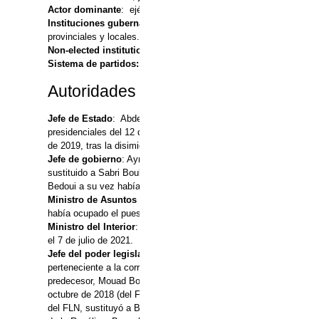
Actor dominante
: ejército y servicios secretos
Instituciones gubernamentales electivas:
Presidencia, Parlame
provinciales y locales.
Non-elected institutions of government:
gobernadores provincia
Sistema de partidos:
sistema multipartidista, con tres bloques di
Autoridades actuales
Jefe de Estado
: Abdelmajid Tebbun juró el cargo el 19 de dicie
presidenciales del 12 de diciembre de 2019. Asume el cargo qeu 
de 2019, tras la disimión de Abdelaziz Buteflika (1999-2019).
Jefe de gobierno
: Aymen Bouabderrahmane, remplaza a partir del
sustituido a Sabri Boukadoum. Sabri Boukadoum, remplaza como pr
Bedoui a su vez había sucedido a Ahmed Ouyahia tras las protest
Ministro de Asuntos Exteriores
: Ramtane Lamamra vuelve a ocu
había ocupado el puesto en sustitución de Ramtane Lamamra entre 
Ministro del Interior
: Kamel Beljoud, remplaza a Salah Eddin D
el 7 de julio de 2021.
Jefe del poder legislativo
: Ibrahim Boughali (independiente) pres
perteneciente a la corriente islamista (Nahda-Adala-Bina) era el p
predecesor, Mouad Bouchareb el 2 de julio. Mouad Bouchareb, ha
octubre de 2018 (del FLN ambos, presidente de la cámara baja, A
del FLN, sustituyó a Bensalah como presidente provisional del Co