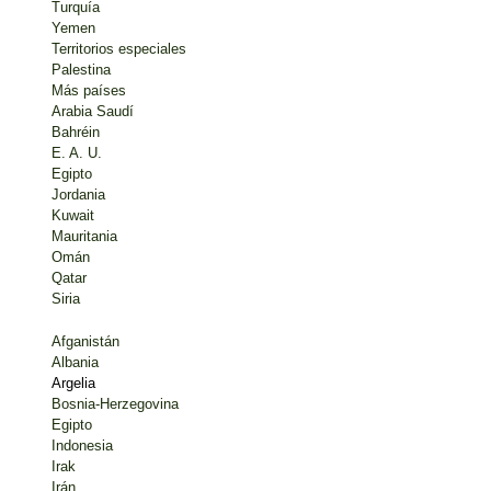
Turquía
Yemen
Territorios especiales
Palestina
Más países
Arabia Saudí
Bahréin
E. A. U.
Egipto
Jordania
Kuwait
Mauritania
Omán
Qatar
Siria
Afganistán
Albania
Argelia
Bosnia-Herzegovina
Egipto
Indonesia
Irak
Irán