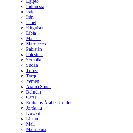
Egipto
Indonesia
Irak
Irán
Israel
Kirguistán
Libia
Malasia
Marruecos
Pakistán
Palestina
Somalia
Sudán
Túnez
Turquía
Yemen
Arabia Saudí
Bahréin
Catar
Emiratos Árabes Unidos
Jordania
Kuwait
Líbano
Malí
Mauritania