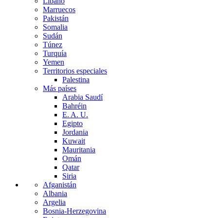
Líbano
Marruecos
Pakistán
Somalia
Sudán
Túnez
Turquía
Yemen
Territorios especiales
Palestina
Más países
Arabia Saudí
Bahréin
E. A. U.
Egipto
Jordania
Kuwait
Mauritania
Omán
Qatar
Siria
Afganistán
Albania
Argelia
Bosnia-Herzegovina