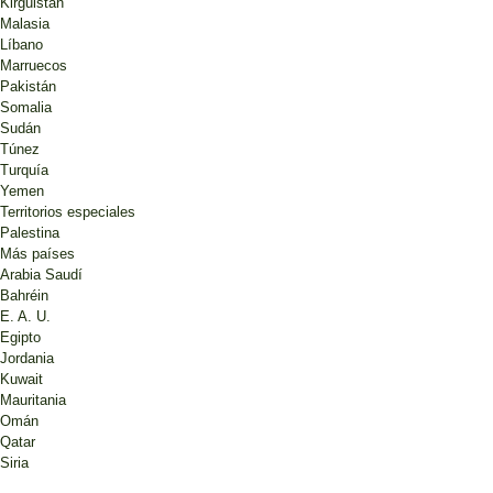
Kirguistán
Malasia
Líbano
Marruecos
Pakistán
Somalia
Sudán
Túnez
Turquía
Yemen
Territorios especiales
Palestina
Más países
Arabia Saudí
Bahréin
E. A. U.
Egipto
Jordania
Kuwait
Mauritania
Omán
Qatar
Siria