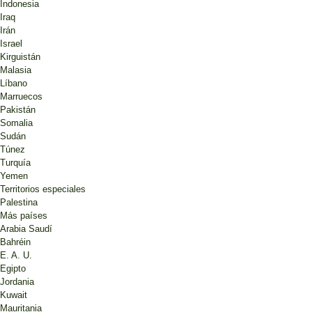
Indonesia
Iraq
Irán
Israel
Kirguistán
Malasia
Líbano
Marruecos
Pakistán
Somalia
Sudán
Túnez
Turquía
Yemen
Territorios especiales
Palestina
Más países
Arabia Saudí
Bahréin
E. A. U.
Egipto
Jordania
Kuwait
Mauritania