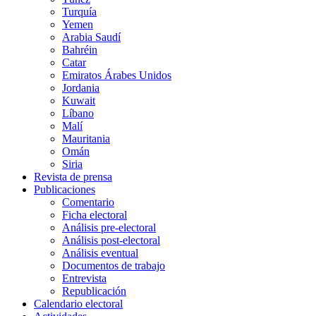
Turquía
Yemen
Arabia Saudí
Bahréin
Catar
Emiratos Árabes Unidos
Jordania
Kuwait
Líbano
Malí
Mauritania
Omán
Siria
Revista de prensa
Publicaciones
Comentario
Ficha electoral
Análisis pre-electoral
Análisis post-electoral
Análisis eventual
Documentos de trabajo
Entrevista
Republicación
Calendario electoral