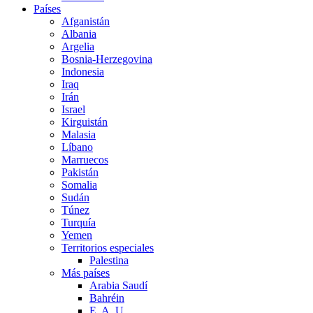
Países
Afganistán
Albania
Argelia
Bosnia-Herzegovina
Indonesia
Iraq
Irán
Israel
Kirguistán
Malasia
Líbano
Marruecos
Pakistán
Somalia
Sudán
Túnez
Turquía
Yemen
Territorios especiales
Palestina
Más países
Arabia Saudí
Bahréin
E. A. U.