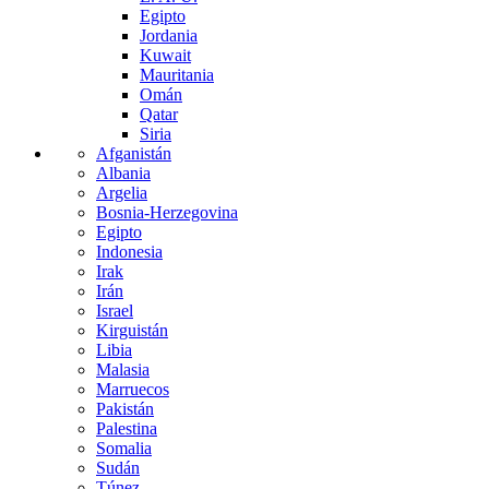
Egipto
Jordania
Kuwait
Mauritania
Omán
Qatar
Siria
Afganistán
Albania
Argelia
Bosnia-Herzegovina
Egipto
Indonesia
Irak
Irán
Israel
Kirguistán
Libia
Malasia
Marruecos
Pakistán
Palestina
Somalia
Sudán
Túnez