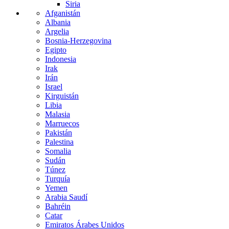
Siria
Afganistán
Albania
Argelia
Bosnia-Herzegovina
Egipto
Indonesia
Irak
Irán
Israel
Kirguistán
Libia
Malasia
Marruecos
Pakistán
Palestina
Somalia
Sudán
Túnez
Turquía
Yemen
Arabia Saudí
Bahréin
Catar
Emiratos Árabes Unidos