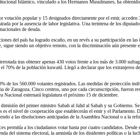
stitucional Islámico, vinculado a los Hermanos Musulmanes, ha obtenido 
 votación popular y 15 designados directamente por el emir, acceden 3
astrada por la ausencia de labor legislativa. Una treintena de los diputa
rnacionales de deuda.
ciones del país ha logrado escaño, en un revés a su participación en las
e, sigue siendo un objetivo remoto, con la discriminación aún presente en
derrotada tras obtener apenas 430 votos frente a los más de 3.000 sufr
 el 70% de la población kuwaití. Llegó a declarar que los extranjeros deb
al 60% de los 560.000 votantes registrados. Las medidas de protección in
incia de Zaragoza. Cinco centros, uno por cada circunscripción, fueron 
ea Nacional estrenará legislatura el próximo 15 de diciembre.
 dimisión del primer ministro Sabah al Jalid al Sabah y su Gobierno. S
s es el nivel de cooperación que establecerán el emir y el Parlamento. 
ndo a las disoluciones anticipadas de la Asamblea Nacional o a la refor
es permitía a los ciudadanos votar hasta por cuatro candidatos. Desde e
enda del sistema electoral, la amnistía de los disidentes políticas o la l