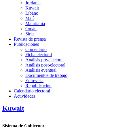
Jordania
Kuwait
Líbano
Malí
Mauritania
Omán
Siria
Revista de prensa
Publicaciones
Comentario
Ficha electoral
Análisis pre-electoral
Análisis post-electoral
Análisis eventual
Documentos de trabajo
Entrevista
Republicación
Calendario electoral
Actividades
Kuwait
Sistema de Gobierno: