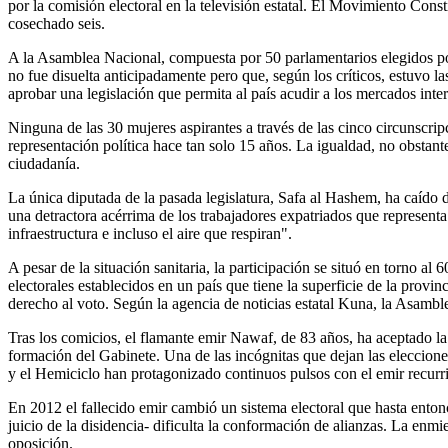
por la comisión electoral en la televisión estatal. El Movimiento Con
cosechado seis.
A la Asamblea Nacional, compuesta por 50 parlamentarios elegidos por
no fue disuelta anticipadamente pero que, según los críticos, estuvo l
aprobar una legislación que permita al país acudir a los mercados inte
Ninguna de las 30 mujeres aspirantes a través de las cinco circunscrip
representación política hace tan solo 15 años. La igualdad, no obstant
ciudadanía.
La única diputada de la pasada legislatura, Safa al Hashem, ha caído 
una detractora acérrima de los trabajadores expatriados que representa
infraestructura e incluso el aire que respiran".
A pesar de la situación sanitaria, la participación se situó en torno 
electorales establecidos en un país que tiene la superficie de la prov
derecho al voto. Según la agencia de noticias estatal Kuna, la Asambl
Tras los comicios, el flamante emir Nawaf, de 83 años, ha aceptado la
formación del Gabinete. Una de las incógnitas que dejan las eleccione
y el Hemiciclo han protagonizado continuos pulsos con el emir recurrie
En 2012 el fallecido emir cambió un sistema electoral que hasta entonc
juicio de la disidencia- dificulta la conformación de alianzas. La enmi
oposición.