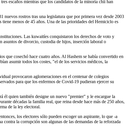
tres escaños mientras que los candidatos de la minoría chií han
1 nuevos rostros tras una legislatura que por primera vez desde 2003
dos tiene menos de 45 años. Una de las prioridades del Hemiciclo es
 instituciones. Las kuwaitíes conquistaron los derechos de voto y
 asuntos de divorcio, custodia de hijos, inserción laboral o
agios que cosechó hace cuatro años. Al Hashem se había convertido en
ían asumir todos los costes, "el de los servicios médicos, la
dividual provocaron aglomeraciones en el centenar de colegios
reservados para que los enfermos de Covid-19 pudieran ejercer su
erá él quien también designe un nuevo "premier" y le encargue la
Durante décadas la familia real, que reina desde hace más de 250 años,
ma de la ley electoral.
ntonces, los electores sólo pueden escoger un aspirante, lo que -a
ucha contra la corrupción son algunas de las demandas de la reforzada