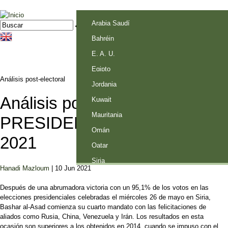
Jump to navigation
Palestina
Arabia Saudí
Buscar
Formulario de búsqueda
Bahréin
E. A. U.
Egipto
Análisis post-electoral
Jordania
Análisis postelectoral
Kuwait
Mauritania
PRESIDENCIALES SIRIA
Omán
2021
Qatar
Siria
Hanadi Mazloum
| 10 Jun 2021
Después de una abrumadora victoria con un 95,1% de los votos en las
elecciones presidenciales celebradas el miércoles 26 de mayo en Siria,
Bashar al-Asad comienza su cuarto mandato con las felicitaciones de
aliados como Rusia, China, Venezuela y Irán. Los resultados en esta
ocasión son superiores a los obtenidos en 2014, cuando se impuso con el