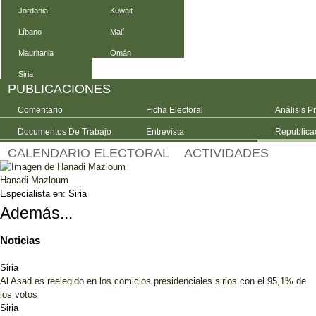
Jordania
Kuwait
Líbano
Malí
Mauritania
Omán
Siria
PUBLICACIONES
Comentario
Ficha Electoral
Análisis P
Documentos De Trabajo
Entrevista
Republica
CALENDARIO ELECTORAL
ACTIVIDADES
Hanadi Mazloum
Especialista en:
Siria
Además...
Noticias
Siria
Al Asad es reelegido en los comicios presidenciales sirios con el 95,1% de
los votos
Siria