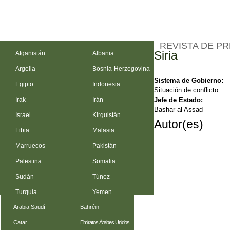
REVISTA DE P
Siria
Afganistán
Albania
Argelia
Bosnia-Herzegovina
Sistema de Gobierno:
Egipto
Indonesia
Situación de conflicto
Jefe de Estado:
Irak
Irán
Bashar al Assad
Israel
Kirguistán
Autor(es)
Libia
Malasia
Marruecos
Pakistán
Palestina
Somalia
Sudán
Túnez
Turquía
Yemen
Arabia Saudí
Bahréin
Catar
Emiratos Árabes Unidos