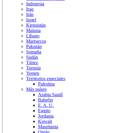
Indonesia
Iraq
Irán
Israel
Kirguistán
Malasia
Líbano
Marruecos
Pakistán
Somalia
Sudán
Túnez
Turquía
Yemen
Territorios especiales
Palestina
Más países
Arabia Saudí
Bahréin
E. A. U.
Egipto
Jordania
Kuwait
Mauritania
Omán