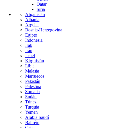
Qatar
Siria
Afganistán
Albania
Argelia
Bosnia-Herzegovina
Egipto
Indonesia
Irak
Irán
Israel
Kirguistán
Libia
Malasia
Marruecos
Pakistán
Palestina
Somalia
Sudán
Túnez
Turquía
Yemen
Arabia Saudí
Bahréin
Catar