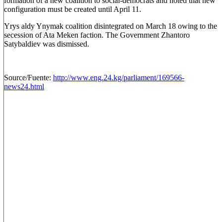
formation of a new coalition to social-democrats and noted that new
configuration must be created until April 11.
Yrys aldy Ynymak coalition disintegrated on March 18 owing to the
secession of Ata Meken faction. The Government Zhantoro
Satybaldiev was dismissed.
Source/Fuente:
http://www.eng.24.kg/parliament/169566-
news24.html