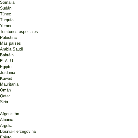
Somalia
Sudán
Túnez
Turquía
Yemen
Territorios especiales
Palestina
Más países
Arabia Saudí
Bahréin
E. A. U.
Egipto
Jordania
Kuwait
Mauritania
Omán
Qatar
Siria
Afganistán
Albania
Argelia
Bosnia-Herzegovina
Egipto