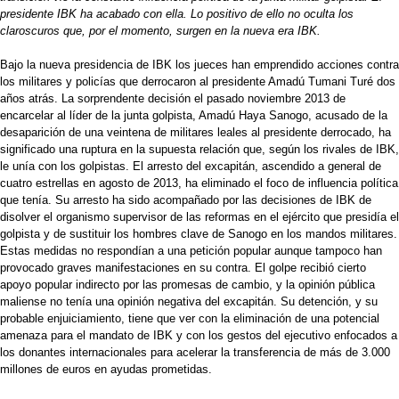
presidente IBK ha acabado con ella. Lo positivo de ello no oculta los
claroscuros que, por el momento, surgen en la nueva era IBK.
Bajo la nueva presidencia de IBK los jueces han emprendido acciones contra
los militares y policías que derrocaron al presidente Amadú Tumani Turé dos
años atrás. La sorprendente decisión el pasado noviembre 2013 de
encarcelar al líder de la junta golpista, Amadú Haya Sanogo, acusado de la
desaparición de una veintena de militares leales al presidente derrocado, ha
significado una ruptura en la supuesta relación que, según los rivales de IBK,
le unía con los golpistas. El arresto del excapitán, ascendido a general de
cuatro estrellas en agosto de 2013, ha eliminado el foco de influencia política
que tenía. Su arresto ha sido acompañado por las decisiones de IBK de
disolver el organismo supervisor de las reformas en el ejército que presidía el
golpista y de sustituir los hombres clave de Sanogo en los mandos militares.
Estas medidas no respondían a una petición popular aunque tampoco han
provocado graves manifestaciones en su contra. El golpe recibió cierto
apoyo popular indirecto por las promesas de cambio, y la opinión pública
maliense no tenía una opinión negativa del excapitán. Su detención, y su
probable enjuiciamiento, tiene que ver con la eliminación de una potencial
amenaza para el mandato de IBK y con los gestos del ejecutivo enfocados a
los donantes internacionales para acelerar la transferencia de más de 3.000
millones de euros en ayudas prometidas.