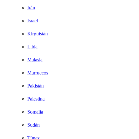
Irán
Israel
Kirguistán
Libia
Malasia
Marruecos
Pakistán
Palestina
Somalia
Sudán
Túnez