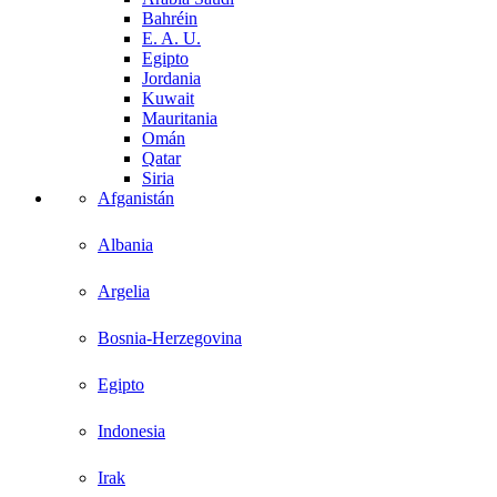
Bahréin
E. A. U.
Egipto
Jordania
Kuwait
Mauritania
Omán
Qatar
Siria
Afganistán
Albania
Argelia
Bosnia-Herzegovina
Egipto
Indonesia
Irak