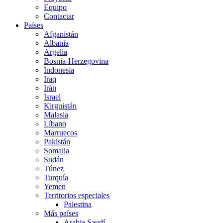
Equipo
Contactar
Países
Afganistán
Albania
Argelia
Bosnia-Herzegovina
Indonesia
Iraq
Irán
Israel
Kirguistán
Malasia
Líbano
Marruecos
Pakistán
Somalia
Sudán
Túnez
Turquía
Yemen
Territorios especiales
Palestina
Más países
Arabia Saudí