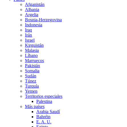
Afganistán
Albania
Argelia
Bosnia-Herzegovina
Indonesia
Iraq
Irán
Israel
Kirguistán
Malasia
Líbano
Marruecos
Pakistán
Somalia
Sudán
Túnez
Turquía
Yemen
Territorios especiales
Palestina
Más países
Arabia Saudí
Bahréin
E. A. U.
Egipto