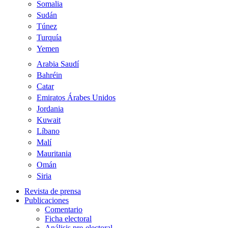
Somalia
Sudán
Túnez
Turquía
Yemen
Arabia Saudí
Bahréin
Catar
Emiratos Árabes Unidos
Jordania
Kuwait
Líbano
Malí
Mauritania
Omán
Siria
Revista de prensa
Publicaciones
Comentario
Ficha electoral
Análisis pre-electoral