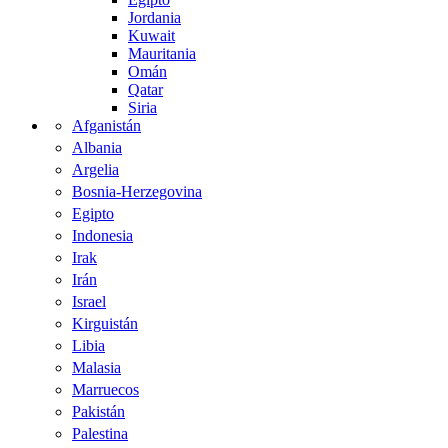
Jordania
Kuwait
Mauritania
Omán
Qatar
Siria
Afganistán
Albania
Argelia
Bosnia-Herzegovina
Egipto
Indonesia
Irak
Irán
Israel
Kirguistán
Libia
Malasia
Marruecos
Pakistán
Palestina