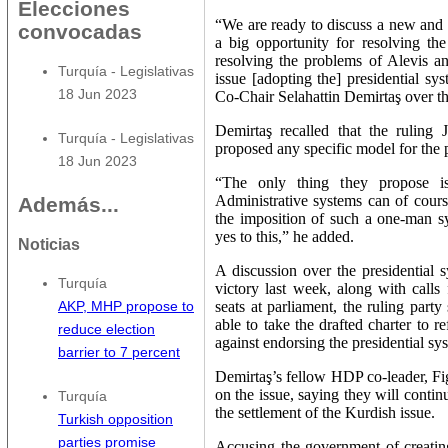
Elecciones
“We are ready to discuss a new and 
convocadas
a big opportunity for resolving the
resolving the problems of Alevis an
Turquía
-
Legislativas
issue [adopting the] presidential sy
18 Jun 2023
Co-Chair Selahattin Demirtaş over 
Demirtaş recalled that the rulin
Turquía
-
Legislativas
proposed any specific model for the 
18 Jun 2023
“The only thing they propose 
Administrative systems can of cours
Además...
the imposition of such a one-man sy
yes to this,” he added.
Noticias
A discussion over the presidential 
Turquía
victory last week, along with calls 
seats at parliament, the ruling party
AKP, MHP propose to
able to take the drafted charter to r
reduce election
against endorsing the presidential sy
barrier to 7 percent
Demirtaş’s fellow HDP co-leader, Fig
on the issue, saying they will contin
Turquía
the settlement of the Kurdish issue.
Turkish opposition
parties promise
Accusing the government of creating