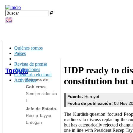
Jump to navigation
Buscar
Formulario de búsqueda
Quiénes somos
Países
Revista de prensa
HDP ready to di
Publicaciones
Turquía
Calendario electoral
constitution but 
Actividades
Sistema de
Gobierno:
Semipresidencia
Fuente:
Hurriyet
l
Fecha de publicación:
08 Nov 2
Jefe de Estado:
The Kurdish-question focused Peop
Recep Tayyip
readiness to discuss replacing the cu
Erdoğan
but has categorically rejected changi
one in line with President Recep Ta