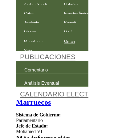
Arabia Saudí
Bahréin
Catar
Emiratos Árabes Unidos
Jordania
Kuwait
Líbano
Malí
Mauritania
Omán
Siria
PUBLICACIONES
Comentario
Ficha Electoral
Análisis Eventual
Documentos De Traba
CALENDARIO ELECTORAL
ACTIV
Marruecos
Sistema de Gobierno:
Parlamentario
Jefe de Estado:
Mohamed VI