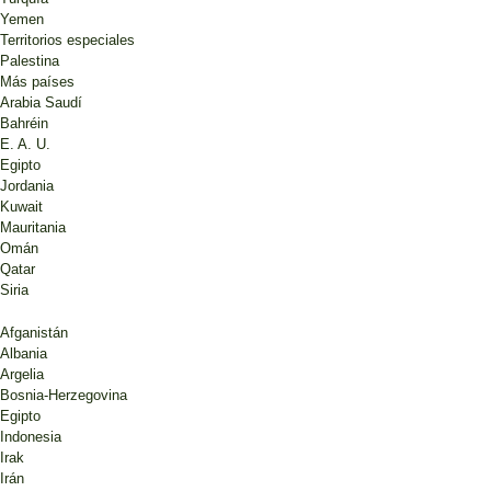
Yemen
Territorios especiales
Palestina
Más países
Arabia Saudí
Bahréin
E. A. U.
Egipto
Jordania
Kuwait
Mauritania
Omán
Qatar
Siria
Afganistán
Albania
Argelia
Bosnia-Herzegovina
Egipto
Indonesia
Irak
Irán