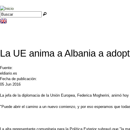
Jump to navigation
Buscar
Formulario de búsqueda
La UE anima a Albania a adopta
Fuente:
eldiario.es
Fecha de publicación:
05 Jun 2016
La jefa de la diplomacia de la Unión Europea, Federica Mogherini, animó hoy 
"Puede abrir el camino a un nuevo comienzo, y por eso esperamos que todas la
La alta representante comunitaria para la Política Exterior subrayó que "la m