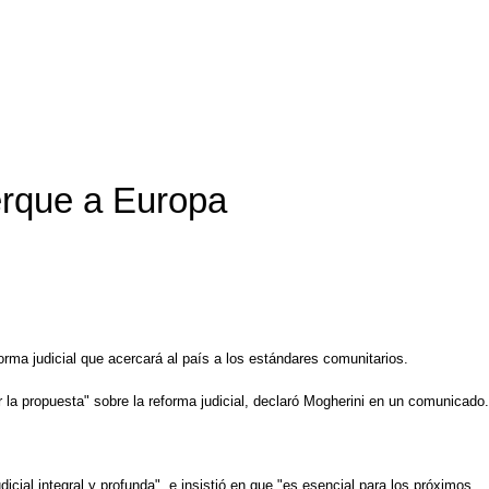
cerque a Europa
rma judicial que acercará al país a los estándares comunitarios.
 la propuesta" sobre la reforma judicial, declaró Mogherini en un comunicado.
cial integral y profunda", e insistió en que "es esencial para los próximos