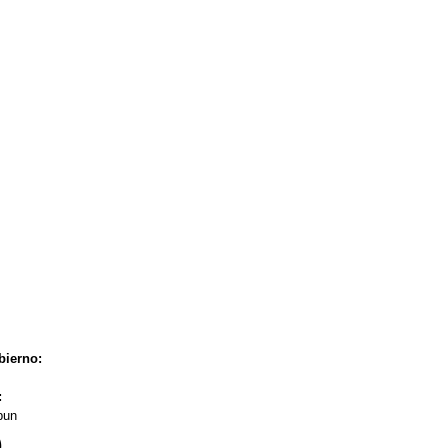
bierno:
:
bun
)