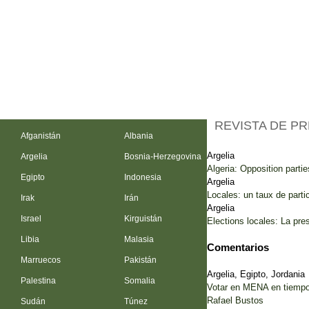
REVISTA DE P
Afganistán
Albania
Argelia
Argelia
Bosnia-Herzegovina
Algeria: Opposition partie
Egipto
Indonesia
Argelia
Locales: un taux de parti
Irak
Irán
Argelia
Israel
Kirguistán
Elections locales: La pr
Libia
Malasia
Comentarios
Marruecos
Pakistán
Argelia, Egipto, Jordania
Palestina
Somalia
Votar en MENA en tiempo
Rafael Bustos
Sudán
Túnez