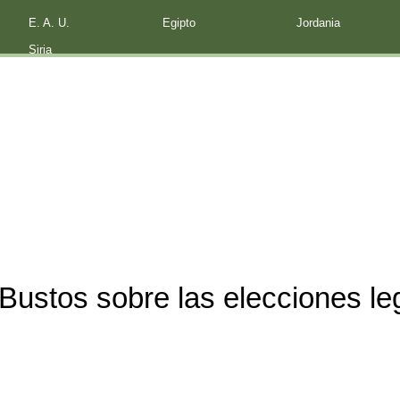
E. A. U.
Egipto
Jordania
Siria
ustos sobre las elecciones leg