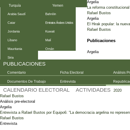
Argelia
Turquía
Yemen
La reforma constitucional
Rafael Bustos
Arabia Saudí
Bahréin
Argelia
Catar
Emiratos Árabes Unidos
El Hirak popular: la nueva
Rafael Bustos
Jordania
Kuwait
Publicaciones
Líbano
Malí
Mauritania
Omán
Argelia
Siria
PUBLICACIONES
Comentario
Ficha Electoral
Análisis P
Documentos De Trabajo
Entrevista
Republica
CALENDARIO ELECTORAL
ACTIVIDADES
2020
Rafael Bustos
Análisis pre-electoral
Argelia
Entrevista a Rafael Bustos por Equipo6: “La democracia argelina no represent
Rafael Bustos
Entrevista