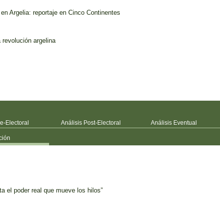
 en Argelia: reportaje en Cinco Continentes
 revolución argelina
re-Electoral
Análisis Post-Electoral
Análisis Eventual
ción
a el poder real que mueve los hilos”