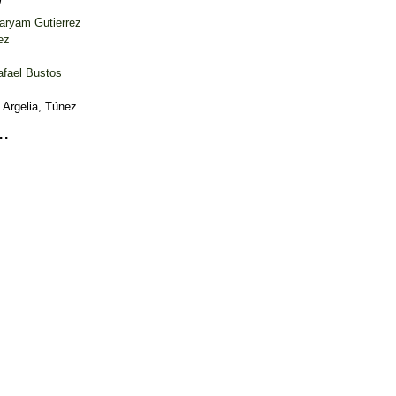
ez
:
Argelia, Túnez
.