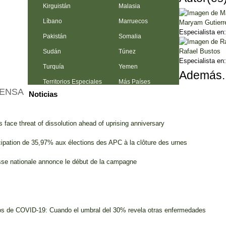
Kirguistán
Malasia
Líbano
Marruecos
Maryam Gutierr
Especialista en:
Pakistán
Somalia
Rafael Bustos
Sudán
Túnez
Especialista en
Turquía
Yemen
Además..
Territorios Especiales
Más Países
RENSA
Noticias
s face threat of dissolution ahead of uprising anniversary
cipation de 35,97% aux élections des APC à la clôture des urnes
esse nationale annonce le début de la campagne
s de COVID-19: Cuando el umbral del 30% revela otras enfermedades