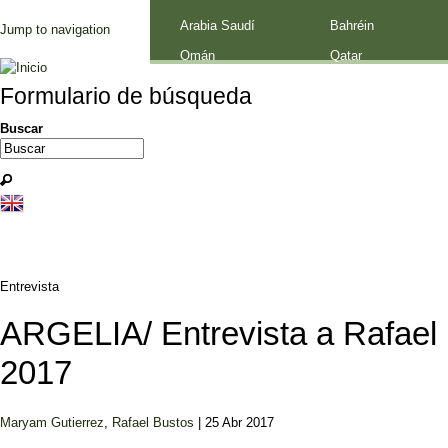
Palestina
Arabia Saudí
Bahréin
Jump to navigation
Omán
Qatar
Formulario de búsqueda
Buscar
Entrevista
ARGELIA/ Entrevista a Rafael B
2017
Maryam Gutierrez
,
Rafael Bustos
| 25 Abr 2017