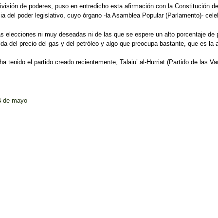
isión de poderes, puso en entredicho esta afirmación con la Constitución de 
cia del poder legislativo, cuyo órgano -la Asamblea Popular (Parlamento)- ce
 unas elecciones ni muy deseadas ni de las que se espere un alto porcentaje d
a del precio del gas y del petróleo y algo que preocupa bastante, que es la a
 tenido el partido creado recientemente, Talaiu’ al-Hurriat (Partido de las Va
 4 de mayo